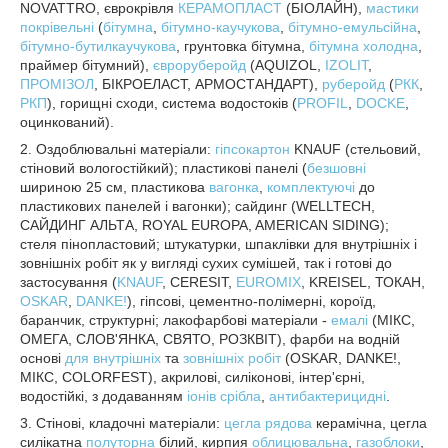
NOVATTRO, єврокрівля
КЕРАМОПЛАСТ
(БІОЛАЙН),
мастики
покрівельні
(
бітумна
,
бітумно-каучукова
,
бітумно-емульсійна
,
бітумно-бутилкаучукова
, грунтовка бітумна,
бітумна холодна
,
праймер бітумний),
євроруберойд
(AQUIZOL,
IZOLIT
,
ПРОМІЗОЛ
, БІКРОЕЛАСТ, АРМОСТАНДАРТ),
руберойд
(
РКК
,
РКП
), горищні сходи, система водостоків (
PROFIL
,
DOCKE
,
оцинкований).
2. Оздоблювальні матеріали:
гіпсокартон
KNAUF (стельовий,
стіновий вологостійкий); пластикові панелі (
безшовні
шириною 25 см, пластикова
вагонка
,
комплектуючі
до
пластикових панелей і вагонки); сайдинг (WELLTECH,
САЙДИНГ АЛЬТА, ROYAL EUROPA, AMERICAN SIDING);
стеля пінопластовий; штукатурки, шпаклівки для внутрішніх і
зовнішніх робіт як у вигляді сухих сумішей, так і готові до
застосування (
KNAUF
, CERESIT,
EUROMIX
, KREISEL, ТОКАН,
OSKAR
,
DANKE!
), гіпсові, цементно-полімерні, короїд,
баранчик, структурні; лакофарбові матеріали -
емалі
(МІКС,
ОМЕГА, СЛОВ'ЯНКА, СВЯТО, РОЗКВІТ), фарби на водній
основі
для внутрішніх
та
зовнішніх робіт
(OSKAR, DANKE!,
МІКС, COLORFEST), акрилові, силіконові, інтер'єрні,
водостійкі, з додаванням
іонів срібла
,
антибактерицидні
.
3. Стінові, кладочні матеріали:
цегла рядова
керамічна, цегла
силікатна
полуторна
білий, кирпия
облицювальна
,
газоблоки
,