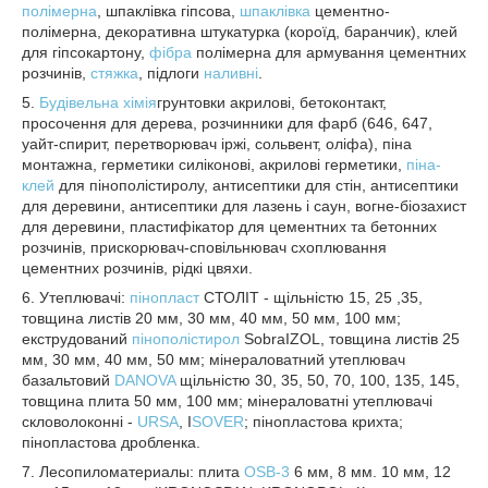
полімерна
, шпаклівка гіпсова,
шпаклівка
цементно-
полімерна, декоративна штукатурка (короїд, баранчик), клей
для гіпсокартону,
фібра
полімерна для армування цементних
розчинів,
стяжка
, підлоги
наливні
.
5.
Будівельна хімія
грунтовки акрилові, бетоконтакт,
просочення для дерева, розчинники для фарб (646, 647,
уайт-спирит, перетворювач іржі, сольвент, оліфа), піна
монтажна, герметики силіконові, акрилові герметики,
піна-
клей
для пінополістиролу, антисептики для стін, антисептики
для деревини, антисептики для лазень і саун, вогне-біозахист
для деревини, пластифікатор для цементних та бетонних
розчинів, прискорювач-сповільнювач схоплювання
цементних розчинів, рідкі цвяхи.
6. Утеплювачі:
пінопласт
СТОЛІТ - щільністю 15, 25 ,35,
товщина листів 20 мм, 30 мм, 40 мм, 50 мм, 100 мм;
екструдований
пінополістирол
SobraIZOL, товщина листів 25
мм, 30 мм, 40 мм, 50 мм; мінераловатний утеплювач
базальтовий
DANOVA
щільністю 30, 35, 50, 70, 100, 135, 145,
товщина плита 50 мм, 100 мм; мінераловатні утеплювачі
скловолоконні -
URSA
, I
SOVER
; пінопластова крихта;
пінопластова дробленка.
7. Лесопиломатериалы: плита
OSB-3
6 мм, 8 мм. 10 мм, 12