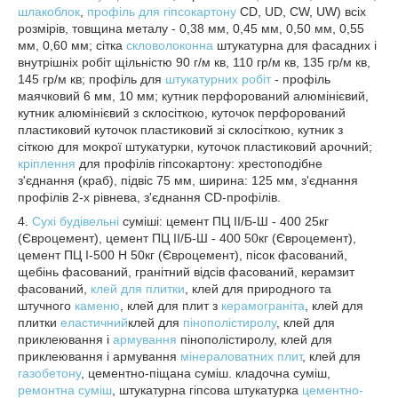
шлакоблок
,
профіль для гіпсокартону
CD, UD, CW, UW) всіх
розмірів, товщина металу - 0,38 мм, 0,45 мм, 0,50 мм, 0,55
мм, 0,60 мм; сітка
скловолоконна
штукатурна для фасадних і
внутрішніх робіт щільністю 90 г/м кв, 110 гр/м кв, 135 гр/м кв,
145 гр/м кв; профіль для
штукатурних робіт
- профіль
маячковий 6 мм, 10 мм; кутник перфорований алюмінієвий,
кутник алюмінієвий з склосіткою, куточок перфорований
пластиковий куточок пластиковий зі склосіткою, кутник з
сіткою для мокрої штукатурки, куточок пластиковий арочний;
кріплення
для профілів гіпсокартону: хрестоподібне
з'єднання (краб), підвіс 75 мм, ширина: 125 мм, з'єднання
профілів 2-х рівнева, з'єднання CD-профілів.
4.
Сухі будівельні
суміші: цемент ПЦ II/Б-Ш - 400 25кг
(Євроцемент), цемент ПЦ II/Б-Ш - 400 50кг (Євроцемент),
цемент ПЦ I-500 H 50кг (Євроцемент), пісок фасований,
щебінь фасований, гранітний відсів фасований, керамзит
фасований,
клей для плитки
, клей для природного та
штучного
каменю
, клей для плит з
керамограніта
, клей для
плитки
еластичний
клей для
пінополістиролу
, клей для
приклеювання і
армування
пінополістиролу, клей для
приклеювання і армування
мінераловатних плит
, клей для
газобетону
, цементно-піщана суміш. кладочна суміш,
ремонтна суміш
, штукатурна гіпсова штукатурка
цементно-