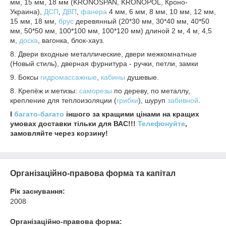
мм, 15 мм, 18 мм (KRONOSPAN, KRONOPOL, Кроно-
Украина),
ДСП
,
ДВП
,
фанера
4 мм, 6 мм, 8 мм, 10 мм, 12 мм,
15 мм, 18 мм,
брус
деревянный (20*30 мм, 30*40 мм, 40*50
мм, 50*50 мм, 100*100 мм, 100*120 мм) длиной 2 м, 4 м, 4,5
м,
доска
, вагонка, блок-хауз.
8. Двери входные металлические, двери межкомнатные
(Новый стиль), дверная фурнитура - ручки, петли, замки
9. Боксы
гидромассажные
,
кабины
душевые.
8. Крепёж и метизы:
саморезы
по дереву, по металлу,
крепление для теплоизоляции (
грибки
), шуруп
забивной
.
І
багато-багато
іншого за кращими цінами на кращих
умовах доставки тільки для ВАС!!!
Телефонуйте
,
замовляйте через корзину!
Організаційно-правова форма та капітал
Рік заснування:
2008
Організаційно-правова форма: