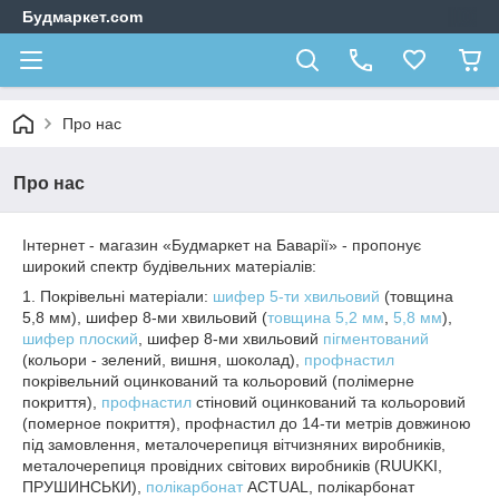
Будмаркет.com
Про нас
Про нас
Інтернет - магазин «Будмаркет на Баварії» - пропонує
широкий спектр будівельних матеріалів:
1. Покрівельні матеріали:
шифер 5-ти хвильовий
(товщина
5,8 мм), шифер 8-ми хвильовий (
товщина 5,2 мм
,
5,8 мм
),
шифер плоский
, шифер 8-ми хвильовий
пігментований
(кольори - зелений, вишня, шоколад),
профнастил
покрівельний оцинкований та кольоровий (полімерне
покриття),
профнастил
стіновий оцинкований та кольоровий
(померное покриття), профнастил до 14-ти метрів довжиною
під замовлення, металочерепиця вітчизняних виробників,
металочерепиця провідних світових виробників (RUUKKI,
ПРУШИНСЬКИ),
полікарбонат
ACTUAL, полікарбонат