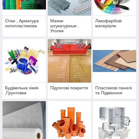
Сітки , Арматура
Маяки
Лакофарбові
склопластикова
штукатурные .
матеріали
Уголки
штукатурные
Будівельна хімія
Підлогові покриття
Пластикові панелі
,Грунтовки
та Підвіконня