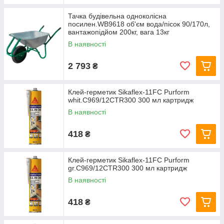
Тачка будівельна одноколісна
посилен.WB9618 об'єм вода/пісок 90/170л,
вантажопідйом 200кг, вага 13кг
В наявності
2 793
₴
Клей-герметик Sikaflex-11FC Purform
whit.C969/12CTR300 300 мл картридж
В наявності
418
₴
Клей-герметик Sikaflex-11FC Purform
gr.C969/12CTR300 300 мл картридж
В наявності
418
₴