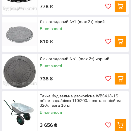
778
₴
Люк оглядовий №1 (max 2т) сірий
В наявності
810
₴
Люк оглядовий No1 (max 2т) чорний
В наявності
738
₴
Тачка будівельна двоколісна WB6418-1S
об'єм вода/пісок 110/200л, вантажопідйом
320кг, вага 16 кг
В наявності
3 656
₴