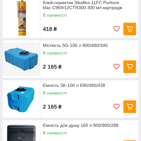
Клей-герметик Sikaflex-11FC Purform
blac.C969/12CTR300 300 мл картридж
В наявності
418
₴
Місткість SG-100 л 800/480/340
В наявності
2 165
₴
Ємність SK-100 л 690/480/438
В наявності
2 165
₴
Ємність для душу 160 л.900/900/288
В наявності