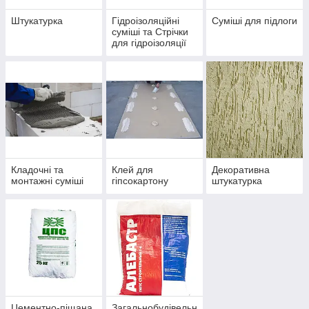
Штукатурка
Гідроізоляційні
Суміші для підлоги
суміші та Стрічки
для гідроізоляції
Кладочні та
Клей для
Декоративна
монтажні суміші
гіпсокартону
штукатурка
Цементно-піщана
Загальнобудівельн