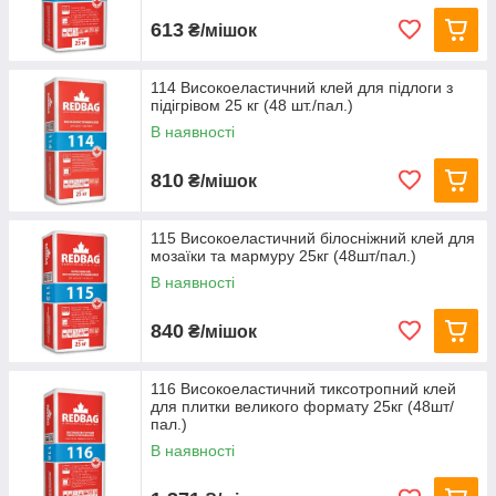
613
₴/мішок
114 Високоеластичний клей для підлоги з
підігрівом 25 кг (48 шт./пал.)
В наявності
810
₴/мішок
115 Високоеластичний білосніжний клей для
мозаїки та мармуру 25кг (48шт/пал.)
В наявності
840
₴/мішок
116 Високоеластичний тиксотропний клей
для плитки великого формату 25кг (48шт/
пал.)
В наявності