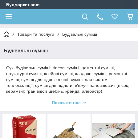
Будмаркет.com
Товари та послуги
Будівельні суміші
Будівельні суміші
Сухі будівельні суміші: гіпсові суміші, цементні суміші,
штукатурні суміші, клейові суміші, кладочні суміші, ремонтні
суміші, суміші для гідроізоляції, суміші для систем
теплоізоляції, суміші для підлоги, в'яжучі наповнювачі (пісок,
керамзит, гран.відсів,щебінь, крейда, алебастр),
шпаклювальні суміші, штукатурні суміші, цемент, Euromix,
Показати все
Knauf, ХСМ, Sntezka