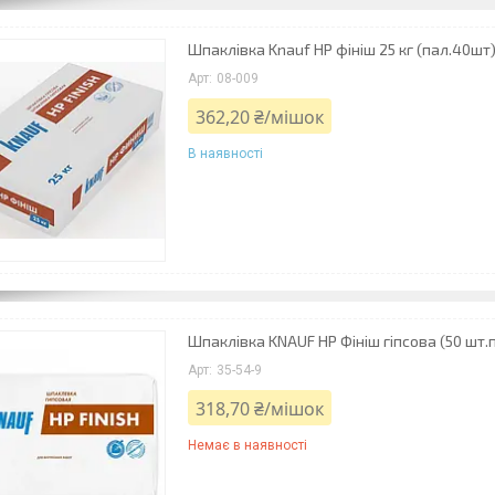
Шпаклівка Knauf НР фініш 25 кг (пал.40шт
08-009
362,20 ₴/мішок
В наявності
Шпаклівка KNAUF НР Фініш гіпсова (50 шт.п
35-54-9
318,70 ₴/мішок
Немає в наявності