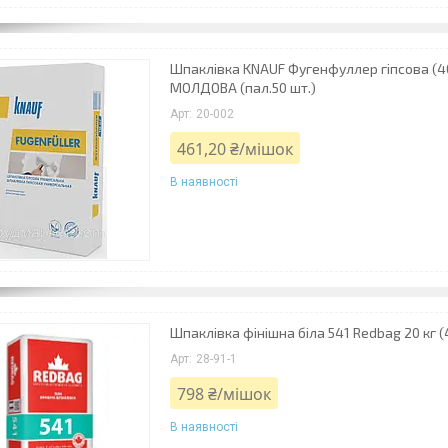
Шпаклівка KNAUF Фугенфуллер гіпсова (40 ш
МОЛДОВА (пал.50 шт.)
20-002
461,20 ₴/мішок
В наявності
Шпаклівка фінішна біла 541 Redbag 20 кг 
28-91-1
798 ₴/мішок
В наявності