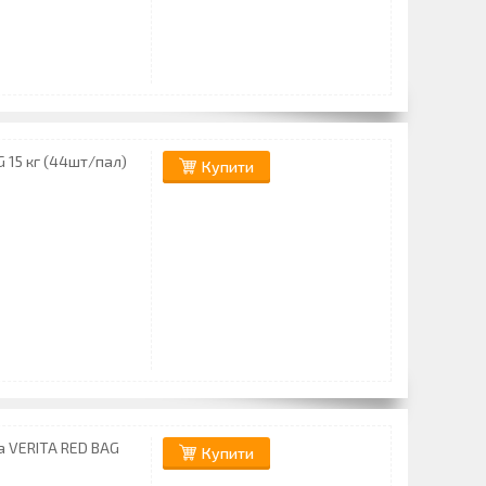
 15 кг (44шт/пал)
Купити
а VERITA RED BAG
Купити