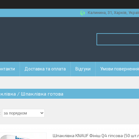
Калинина, 31, Харків, Украї
онтакти
Доставка та оплата
Відгуки
Умови повернення 
клівка / Шпаклівка готова
Шпаклівка KNAUF Фініш Q4 гіпсова (50 шт.п