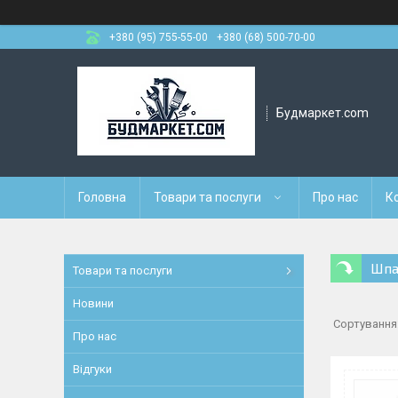
+380 (95) 755-55-00
+380 (68) 500-70-00
Будмаркет.com
Головна
Товари та послуги
Про нас
К
Шпа
Товари та послуги
Новини
Про нас
Відгуки