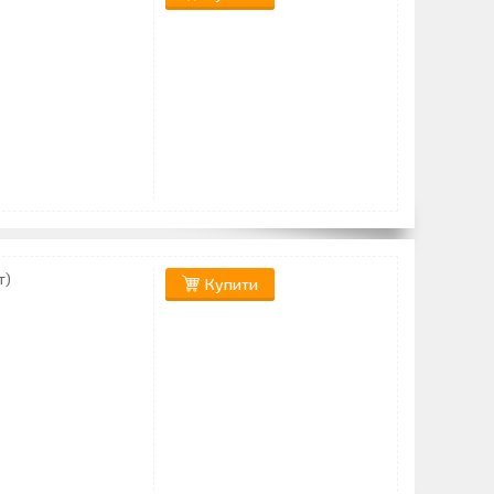
т)
Купити