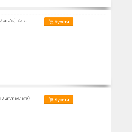
т./п.), 25 кг,
Купити
(48 шт/паллета)
Купити