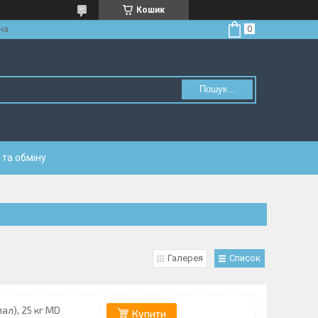
Кошик
на
Пошук...
та обміну
Галерея
Список
ал), 25 кг MD
Купити