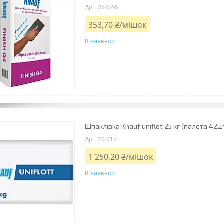
35-62-5
353,70 ₴/мішок
В наявності
Шпаклівка Knauf uniflot 25 кг (палета 42ш
20-015
1 250,20 ₴/мішок
В наявності