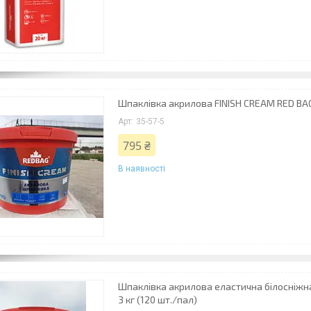
Шпаклівка акрилова FINISH CREAM RED BAG
35-57-5
795 ₴
В наявності
Шпаклівка акрилова еластична білосніжн
3 кг (120 шт./пал)