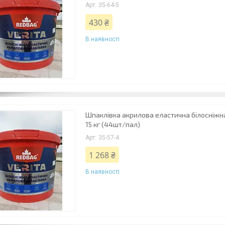
35-64-5
430 ₴
В наявності
Шпаклівка акрилова еластична білосніжн
15 кг (44шт/пал)
35-57-4
1 268 ₴
В наявності