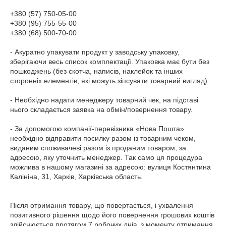
+380 (57) 750-05-00

+380 (95) 755-55-00

+380 (68) 500-70-00

- Акуратно упакувати продукт у заводську упаковку, 
зберігаючи весь список комплектації. Упаковка має бути без 
пошкоджень (без скотча, написів, наклейок та інших 
сторонніх елементів, які можуть зіпсувати товарний вигляд).

- Необхідно надати менеджеру товарний чек, на підставі 
нього складається заявка на обмін/повернення товару.

- За допомогою компанії-перевізника «Нова Пошта» 
необхідно відправити посилку разом із товарним чеком, 
виданим споживачеві разом із проданим товаром, за 
адресою, яку уточнить менеджер. Так само ця процедура 
можлива в нашому магазині за адресою: вулиця Костянтина 
Калініна, 31, Харків, Харківська область.

Після отримання товару, що повертається, і ухвалення 
позитивного рішення щодо його повернення грошових коштів 
здійснюється протягом 7 робочих днів, з моменту отримання 