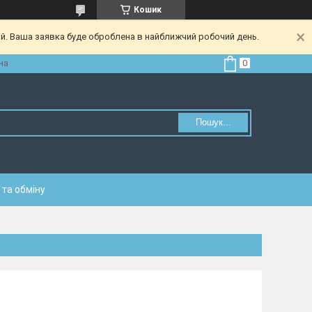
Кошик
ий. Ваша заявка буде оброблена в найближчий робочий день.
на
Пошук...
та обміну