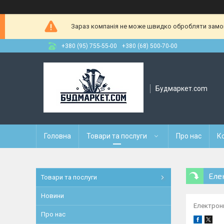
Зараз компанія не може швидко обробляти замовл
+380 (95) 755-55-00
+380 (68) 500-70-00
Будмаркет.com
Головна
Товари та послуги
Про нас
К
Еле
Товари та послуги
Новини
Електрон
Про нас