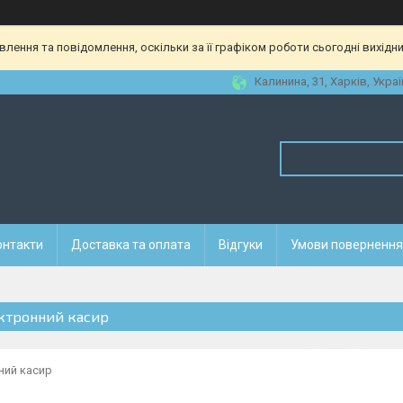
ення та повідомлення, оскільки за її графіком роботи сьогодні вихідн
Калинина, 31, Харків, Украї
онтакти
Доставка та оплата
Відгуки
Умови повернення 
ктронний касир
ний касир