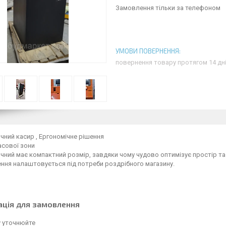
Замовлення тільки за телефоном
повернення товару протягом 14 дн
ний касир , Ергономічне рішення
асової зони
ний має компактний розмір, завдяки чому чудово оптимізує простір та 
ння налаштовується під потреби роздрібного магазину.
ація для замовлення
у уточнюйте