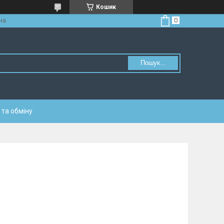
Кошик
на
Пошук...
та обміну