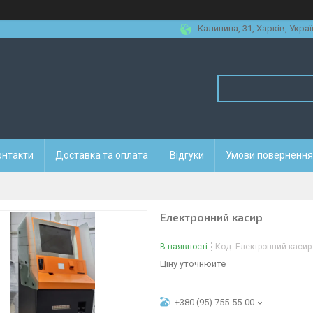
Калинина, 31, Харків, Украї
онтакти
Доставка та оплата
Відгуки
Умови повернення 
Електронний касир
В наявності
Код:
Електронний касир
Ціну уточнюйте
+380 (95) 755-55-00