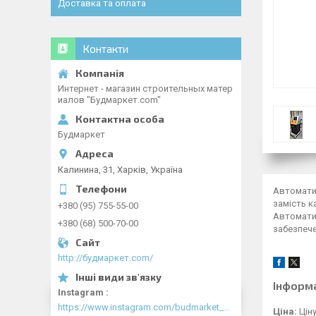
Доставка та оплата
Контакти
Интернет - магазин строительных матер
иалов "Будмаркет.com"
Будмаркет
Калинина, 31, Харків, Україна
Автоматич
замість к
+380 (95) 755-55-00
Автоматич
+380 (68) 500-70-00
забезпече
http://будмаркет.com/
Інформ
Instagram
https://www.instagram.com/budmarket_com/
Ціна:
Цін