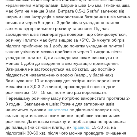
керамічними матеріалами. Ширина шва 1-6 мм. Глибина шва
має бути не менше 3 мм. Витрата 0,5-1,5 кг/м² залежно від
ширини шва Інструкція з використання Затирання швів можна
починати через 5 годин - 3 доби після укладання плиток
залежно від кріпильного розчину та основи. Під час
закладення швів температура поверхні, що облицьовується,
розчину і плиток має бути вищою за +5°С. Вимкнути обігрів
підлоги приблизно за 1 добу до початку укладання плиток і
заново увімкнути можна приблизно через 1 тиждень після
укладання плиток. Дати закладеним швам висохнути не
менше 1 доби до введення в експлуатацію приміщення.
Затирання не застосовується на об'єктах, що постійно
піддаються навантаженню водою (напр., у басейнах)
Замішування: 10 кг порошку для затірки швів перемішати
механічно з 3,0-3,2 л чистої, прохолодної води та дати
розчинитися 10 - 15 хв., потім ще раз перемішати.
Перемішану розчинну масу потрібно використати протягом 2-
3 годин. Закладення швів: Розчин для затирання швів
наноситься гумовим
шпателем
по діагоналі поверх швів,
сильно притискаючи таким чином, щоб шви заповнилися
розчином. Дати швам висохнути, щоб затірка не прилипала
до пальців (на стіновій плитці, як
правило
, 15-30 хв, на
підлоговій 30-60 хв), після чого можна проводити очищення