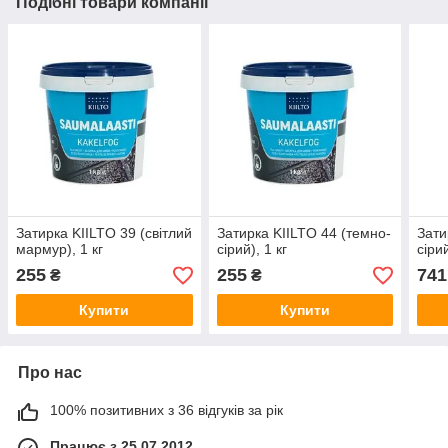
Подібні товари компанії
Затирка KIILTO 39 (світлий
Затирка KIILTO 44 (темно-
Зати
мармур), 1 кг
сірий), 1 кг
сірий
255
255
741
₴
₴
Купити
Купити
Про нас
100% позитивних з 36 відгуків за рік
Працює з 25.07.2012