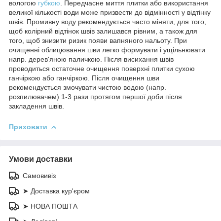
вологою
губкою
. Передчасне миття плитки або використання
великої кількості води може призвести до відмінності у відтінку
швів. Промивну воду рекомендується часто міняти, для того,
щоб колірний відтінок швів залишався рівним, а також для
того, щоб знизити ризик появи вапняного нальоту. При
очищенні облицювання шви легко формувати і ущільнювати
напр. дерев'яною паличкою. Після висихання швів
проводиться остаточне очищення поверхні плитки сухою
ганчіркою або ганчіркою. Після очищення шви
рекомендується змочувати чистою водою (напр.
розпилювачем) 1-3 рази протягом першої доби після
закладення швів.
Приховати
Умови доставки
Самовивіз
➤ Доставка кур'єром
➤ НОВА ПОШТА