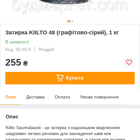
Затирка KIILTO 48 (графітово-сірий), 1 кг
В наявності
Код: 35-05-9
Роздріб
255
₴
Купити
Опис
Доставка
Оплата
Умови повернення
Опис
Kiilto Saumalaasti - це затирка з наднизьким виділенням
шкідливих летких речовин для закладення швів між
кахельними та клінкерними плитками, а також між іншими