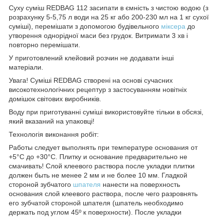
Суху суміш REDBAG 112 засипати в ємність з чистою водою (з
розрахунку 5-5,75 л води на 25 кг або 200-230 мл на 1 кг сухої
суміші), перемішати з допомогою будівельного
міксера
до
утворення однорідної маси без грудок. Витримати 3 хв і
повторно перемішати.
У приготовлений клейовий розчин не додавати інші
матеріали.
Увага! Суміші REDBAG створені на основі сучасних
високотехнологічних рецептур з застосуванням новітніх
домішок світових виробників.
Воду при приготуванні суміші використовуйте тільки в обсязі,
який вказаний на упаковці!
Технологія виконання робіт:
Работы следует выполнять при температуре основания от
+5°C до +30°C. Плитку и основание предварительно не
смачивать! Слой клеевого раствора после укладки плитки
должен быть не менее 2 мм и не более 10 мм. Гладкой
стороной зубчатого
шпателя
нанести на поверхность
основания слой клеевого раствора, после чего разровнять
его зубчатой стороной шпателя (шпатель необходимо
держать под углом 45º к поверхности). После укладки