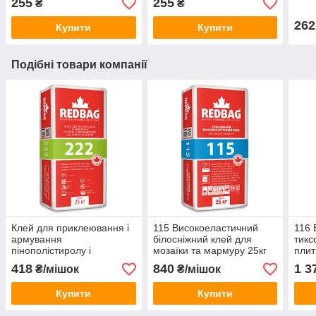
255
255
₴
₴
262
Купити
Купити
Подібні товари компанії
Клей для приклеювання і
115 Високоеластичний
116 
армування
білосніжний клей для
тикс
пінополістиролу і
мозаїки та мармуру 25кг
плит
мінеральної вати 222
(48шт/пал.)
25кг
418
840
1 3
₴/мішок
₴/мішок
Redbag 25 кг (48 шт/
палета.)
Купити
Купити