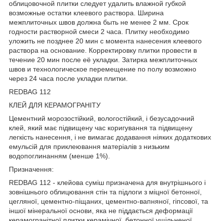
облицовочной плитки следует удалить влажной губкой
возможные остатки клеевого раствора. Ширина
межплиточных швов должна быть не менее 2 мм. Срок
годности растворной смеси 2 часа. Плитку необходимо
уложить не позднее 20 мин с момента нанесения клеевого
раствора на основание. Корректировку плитки провести в
течение 20 мин после её укладки. Затирка межплиточных
швов и технологическое перемещение по полу возможно
через 24 часа после укладки плитки.
REDBAG 112
КЛЕЙ ДЛЯ КЕРАМОГРАНІТУ
Цементний морозостійкий, вологостійкий, і безусадочний
клей, який має підвищену час коригування та підвищену
легкість нанесення, і не вимагає додавання ніяких додаткових
емульсій для приклеювання матеріалів з низьким
водопоглинанням (менше 1%).
Призначення:
REDBAG 112 - клейова суміш призначена для внутрішнього і
зовнішнього облицювання стін та підлоги з міцної бетонної,
цегляної, цементно-піщаних, цементно-вапняної, гіпсової, та
іншої мінеральної основи, яка не піддається деформації
керамогранітної плитки керамічної, бетонної ущільненої