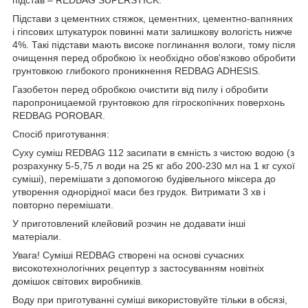
Підстави з цементних стяжок, цементних, цементно-вапняних
і гіпсових штукатурок повинні мати залишкову вологість нижче
4%. Такі підстави мають високе поглинання вологи, тому після
очищення перед обробкою їх необхідно обов'язково обробити
грунтовкою глибокого проникнення REDBAG ADHESIS.
Газобетон перед обробкою очистити від пилу і обробити
паропроницаемой грунтовкою для гігроскопічних поверхонь
REDBAG POROBAR.
Спосіб приготування:
Суху суміш REDBAG 112 засипати в ємність з чистою водою (з
розрахунку 5-5,75 л води на 25 кг або 200-230 мл на 1 кг сухої
суміші), перемішати з допомогою будівельного міксера до
утворення однорідної маси без грудок. Витримати 3 хв і
повторно перемішати.
У приготовлений клейовий розчин не додавати інші
матеріали.
Увага! Суміші REDBAG створені на основі сучасних
високотехнологічних рецептур з застосуванням новітніх
домішок світових виробників.
Воду при приготуванні суміші використовуйте тільки в обсязі,