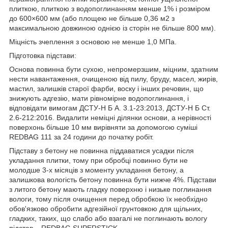
плиткою, плиткою з водопоглинанням менше 1% і розміром
до 600×600 мм (або площею не більше 0,36 м2 з
максимальною довжиною однією із сторін не більше 800 мм).
Міцність зчеплення з основою не менше 1,0 МПа.
Підготовка підстави:
Основа повинна бути сухою, непромерзшим, міцним, здатним
нести навантаження, очищеною від пилу, бруду, масел, жирів,
мастил, залишків старої фарби, воску і інших речовин, що
знижують адгезію, мати рівномірне водопоглинання, і
відповідати вимогам ДСТУ-Н Б А. 3.1-23:2013, ДСТУ-Н Б Ст.
2.6-212:2016. Видалити неміцні ділянки основи, а нерівності
поверхонь більше 10 мм вирівняти за допомогою суміші
REDBAG 111 за 24 години до початку робіт.
Підставу з бетону не повинна піддаватися усадки після
укладання плитки, тому при обробці повинно бути не
молодше 3-х місяців з моменту укладання бетону, а
залишкова вологість бетону повинна бути нижче 4%. Підстави
з литого бетону мають гладку поверхню і низьке поглинання
вологи, тому після очищення перед обробкою їх необхідно
обов'язково обробити адгезійної грунтовкою для щільних,
гладких, таких, що слабо або взагалі не поглинають вологу
підстав – REDBAG SUPERSTICK.