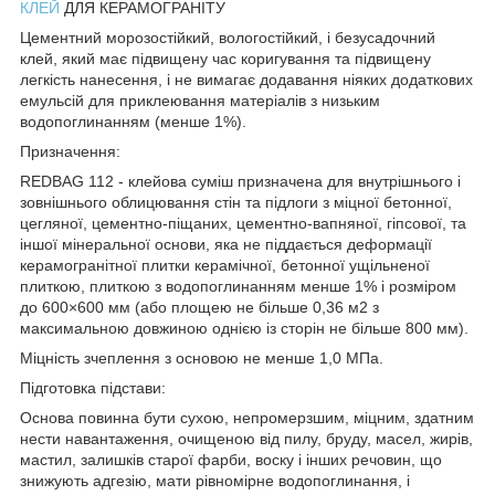
КЛЕЙ
ДЛЯ КЕРАМОГРАНІТУ
Цементний морозостійкий, вологостійкий, і безусадочний
клей, який має підвищену час коригування та підвищену
легкість нанесення, і не вимагає додавання ніяких додаткових
емульсій для приклеювання матеріалів з низьким
водопоглинанням (менше 1%).
Призначення:
REDBAG 112 - клейова суміш призначена для внутрішнього і
зовнішнього облицювання стін та підлоги з міцної бетонної,
цегляної, цементно-піщаних, цементно-вапняної, гіпсової, та
іншої мінеральної основи, яка не піддається деформації
керамогранітної плитки керамічної, бетонної ущільненої
плиткою, плиткою з водопоглинанням менше 1% і розміром
до 600×600 мм (або площею не більше 0,36 м2 з
максимальною довжиною однією із сторін не більше 800 мм).
Міцність зчеплення з основою не менше 1,0 МПа.
Підготовка підстави:
Основа повинна бути сухою, непромерзшим, міцним, здатним
нести навантаження, очищеною від пилу, бруду, масел, жирів,
мастил, залишків старої фарби, воску і інших речовин, що
знижують адгезію, мати рівномірне водопоглинання, і