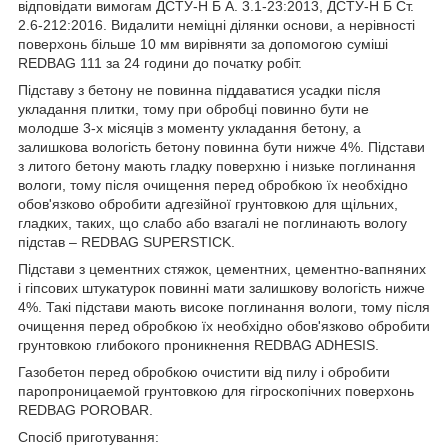
відповідати вимогам ДСТУ-Н Б А. 3.1-23:2013, ДСТУ-Н Б Ст.
2.6-212:2016. Видалити неміцні ділянки основи, а нерівності
поверхонь більше 10 мм вирівняти за допомогою суміші
REDBAG 111 за 24 години до початку робіт.
Підставу з бетону не повинна піддаватися усадки після
укладання плитки, тому при обробці повинно бути не
молодше 3-х місяців з моменту укладання бетону, а
залишкова вологість бетону повинна бути нижче 4%. Підстави
з литого бетону мають гладку поверхню і низьке поглинання
вологи, тому після очищення перед обробкою їх необхідно
обов'язково обробити адгезійної грунтовкою для щільних,
гладких, таких, що слабо або взагалі не поглинають вологу
підстав – REDBAG SUPERSTICK.
Підстави з цементних стяжок, цементних, цементно-вапняних
і гіпсових штукатурок повинні мати залишкову вологість нижче
4%. Такі підстави мають високе поглинання вологи, тому після
очищення перед обробкою їх необхідно обов'язково обробити
грунтовкою глибокого проникнення REDBAG ADHESIS.
Газобетон перед обробкою очистити від пилу і обробити
паропроницаемой грунтовкою для гігроскопічних поверхонь
REDBAG POROBAR.
Спосіб приготування: