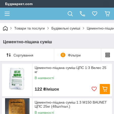
Будмаркет.com
Товари та послуги
Будівельні суміші
Цементно-піщан
Цементно-піщана суміш
Сортування
0
Фільтри
Цементно-піщана суміш ЦПС 1:3 Велес 25
кг
В наявності
122
₴/мішок
Цементно-піщана суміш 1:3 М150 BAUNET
ЦПС 25кг (48шт/пал.)
В наявності