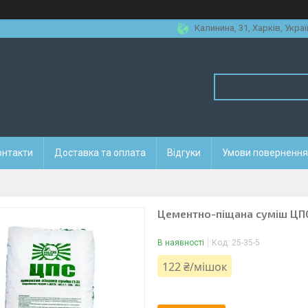
Калинина, 31, Харків, Украї
онтакти
Доставка та оплата
Відгуки
Умови повернення 
Цементно-піщана суміш ЦПС 
В наявності
Код:
25-35-5
122 ₴/мішок