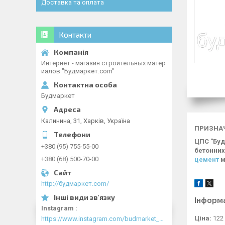
Доставка та оплата
Контакти
Интернет - магазин строительных матер
иалов "Будмаркет.com"
Будмаркет
Калинина, 31, Харків, Україна
ПРИЗНА
ЦПС "Буд
+380 (95) 755-55-00
бетонних
+380 (68) 500-70-00
цемент
м
http://будмаркет.com/
Інформ
Instagram
Ціна:
122
https://www.instagram.com/budmarket_com/