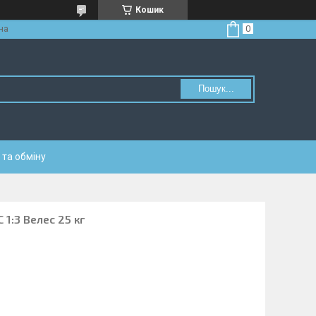
Кошик
на
Пошук...
та обміну
1:3 Велес 25 кг