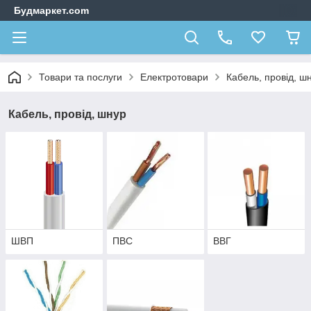
Будмаркет.com
Товари та послуги
Електротовари
Кабель, провід, ш
Кабель, провід, шнур
ШВП
ПВС
ВВГ