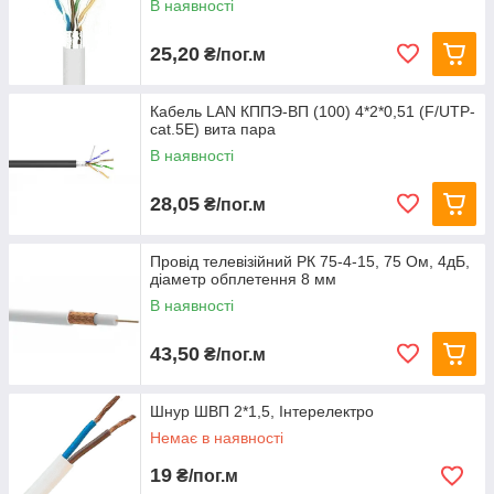
В наявності
25,20
₴/пог.м
Кабель LAN КППЭ-ВП (100) 4*2*0,51 (F/UTP-
cat.5E) вита пара
В наявності
28,05
₴/пог.м
Провід телевізійний РК 75-4-15, 75 Ом, 4дБ,
діаметр обплетення 8 мм
В наявності
43,50
₴/пог.м
Шнур ШВП 2*1,5, Інтерелектро
Немає в наявності
19
₴/пог.м