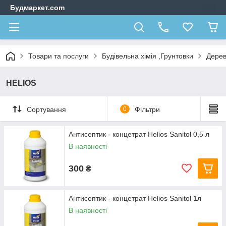
Будмаркет.com
Товари та послуги
Будівельна хімія ,Грунтовки
Дерев
HELIOS
Сортування
0
Фільтри
Антисептик - концетрат Helios Sanitol 0,5 л
В наявності
300
₴
Антисептик - концетрат Helios Sanitol 1л
В наявності