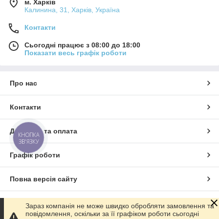
м. Харків
Калинина, 31, Харків, Україна
Контакти
Сьогодні працює з 08:00 до 18:00
Показати весь графік роботи
Про нас
Контакти
Доставка та оплата
КНОПКА
ЗВ'ЯЗКУ
Графік роботи
Повна версія сайту
Сайт створено на маркетплейсі
Prom.ua
Зараз компанія не може швидко обробляти замовлення та
повідомлення, оскільки за її графіком роботи сьогодні