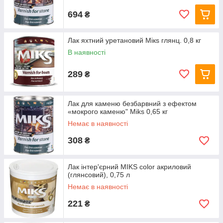
694
₴
Лак яхтний уретановий Мікѕ глянц. 0,8 кг
В наявності
289
₴
Лак для каменю безбарвний з ефектом
«мокрого каменю" Miks 0,65 кг
Немає в наявності
308
₴
Лак інтер'єрний MIKS color акриловий
(глянсовий), 0,75 л
Немає в наявності
221
₴