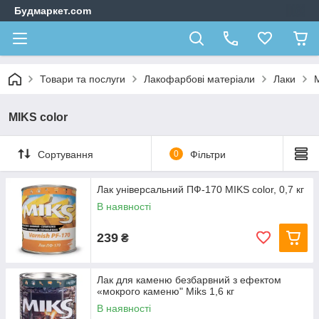
Будмаркет.com
Товари та послуги
Лакофарбові матеріали
Лаки
M
MIKS color
Сортування
0
Фільтри
Лак універсальний ПФ-170 MIKS color, 0,7 кг
В наявності
239
₴
Лак для каменю безбарвний з ефектом
«мокрого каменю" Miks 1,6 кг
В наявності