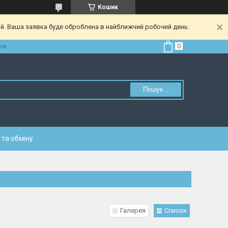
Кошик
ий. Ваша заявка буде оброблена в найближчий робочий день.
на
Пошук...
та обміну
Галерея
Список