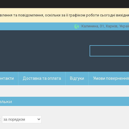
ення та повідомлення, оскільки за її графіком роботи сьогодні вихідн
Калинина, 31, Харків, Украї
онтакти
Доставка та оплата
Відгуки
Умови повернення 
льки