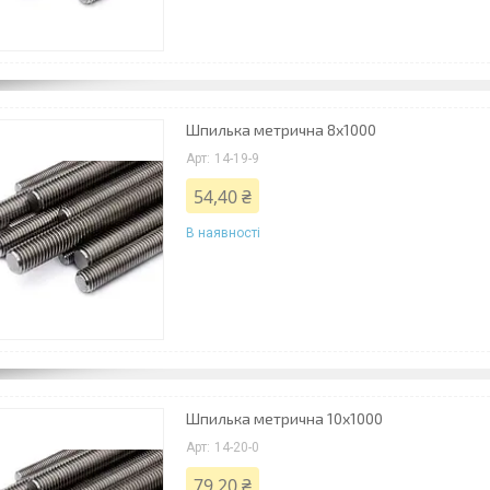
Шпилька метрична 8х1000
14-19-9
54,40 ₴
В наявності
Шпилька метрична 10х1000
14-20-0
79,20 ₴