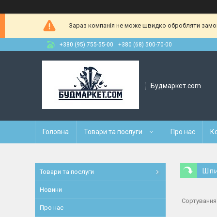
Зараз компанія не може швидко обробляти замовл
+380 (95) 755-55-00
+380 (68) 500-70-00
Будмаркет.com
Головна
Товари та послуги
Про нас
К
Шпи
Товари та послуги
Новини
Про нас