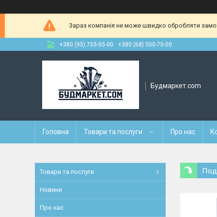
Зараз компанія не може швидко обробляти замовл
+380 (95) 755-55-00
+380 (68) 500-70-00
Будмаркет.com
Головна
Товари та послуги
Про нас
К
Под
Товари та послуги
Новини
Про нас