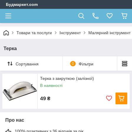
Будмаркет.com
Товари та послуги
Інструмент
Малярний інструмент
Терка
Сортування
0
Фільтри
Терка з закруткою (залізної)
В наявності
49
₴
Про нас
100% позитивних з 36 відгуків за рік