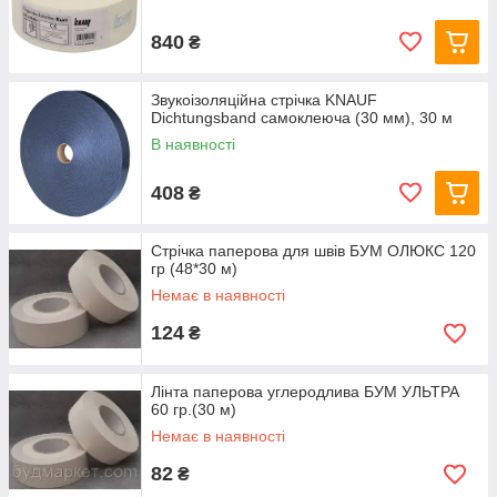
840
₴
Звукоізоляційна стрічка KNAUF
Dichtungsband самоклеюча (30 мм), 30 м
В наявності
408
₴
Стрічка паперова для швів БУМ ОЛЮКС 120
гр (48*30 м)
Немає в наявності
124
₴
Лінта паперова углеродлива БУМ УЛЬТРА
60 гр.(30 м)
Немає в наявності
82
₴