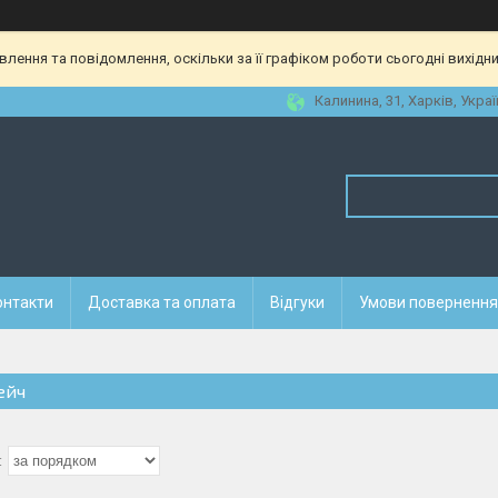
ення та повідомлення, оскільки за її графіком роботи сьогодні вихідн
Калинина, 31, Харків, Украї
онтакти
Доставка та оплата
Відгуки
Умови повернення 
ейч