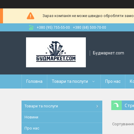
Зараз компанія не може швидко обробляти замовл
+380 (95) 755-55-00
+380 (68) 500-70-00
Будмаркет.com
Головна
Товари та послуги
Про нас
К
Стр
Товари та послуги
Новини
Про нас