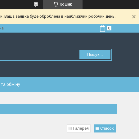
Кошик
ий. Ваша заявка буде оброблена в найближчий робочий день.
на
Пошук...
та обміну
Галерея
Список