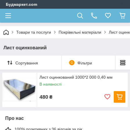
Будмаркет.com
Товари та послуги
Покрівельні матеріали
Лист оцин
Лист оцинкований
Сортування
0
Фільтри
Лист оцинкований 1000*2 000 0,40 мм
В наявності
480
₴
Про нас
100% позитивних з 36 відгуків за рік