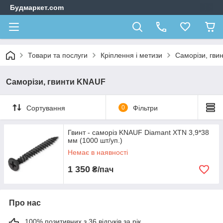
Будмаркет.com
Товари та послуги
Кріплення і метизи
Саморізи, гви
Саморізи, гвинти KNAUF
Сортування
0
Фільтри
Гвинт - саморіз KNAUF Diamant XTN 3,9*38
мм (1000 шт/уп.)
Немає в наявності
1 350
₴/пач
Про нас
100% позитивних з 36 відгуків за рік