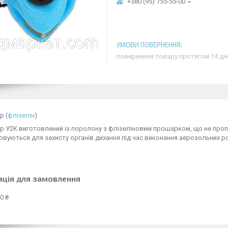
+380 (95) 755-55-00
повернення товару протягом 14 дн
р (
флізелін
)
р У2К виготовлений із поролону з флізеліновим прошарком, що не пропус
вуються для захисту органів дихання під час виконання аерозольних ро
ація для замовлення
0 ₴