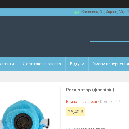
Калинина, 31, Харків, Украї
онтакти
Доставка та оплата
Відгуки
Умови повернення 
Респіратор (флезілін)
Немає в наявності
Код:
28-54-7
26,40 ₴