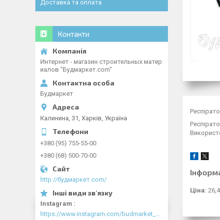
Доставка та оплата
Контакти
Интернет - магазин строительных матер
иалов "Будмаркет.com"
Будмаркет
Респірато
Калинина, 31, Харків, Україна
Респірато
Використо
+380 (95) 755-55-00
+380 (68) 500-70-00
Інформ
http://будмаркет.com/
Ціна:
26,4
Instagram
https://www.instagram.com/budmarket_com/