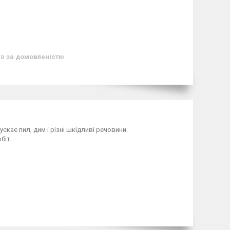
ів
за домовленістю
кає пил, дим і різні шкідливі речовини.
біт.