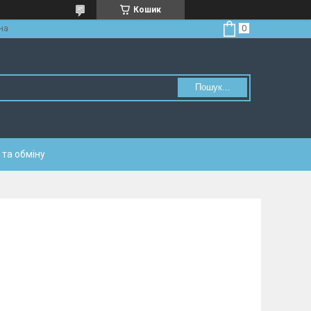
Кошик
на
Пошук...
та обміну