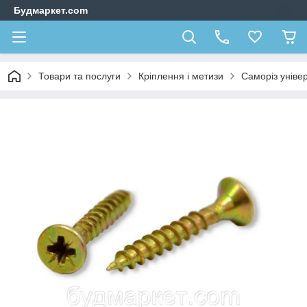
Будмаркет.com
Товари та послуги
Кріплення і метизи
Саморіз уніве