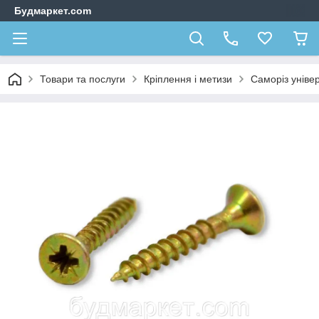
Будмаркет.com
Товари та послуги
Кріплення і метизи
Саморіз уніве