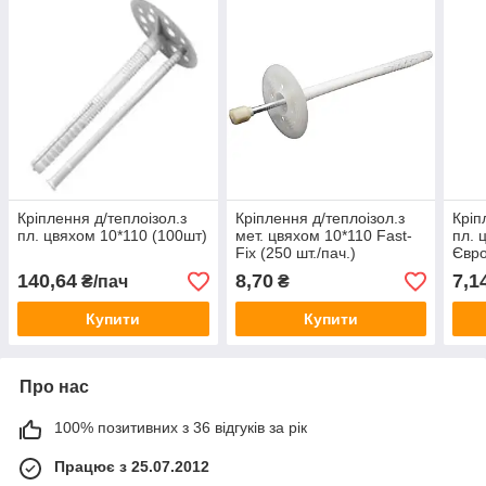
Кріплення д/теплоізол.з
Кріплення д/теплоізол.з
Кріп
пл. цвяхом 10*110 (100шт)
мет. цвяхом 10*110 Fast-
пл. 
Fix (250 шт./пач.)
Євр
140,64
8,70
7,1
₴/пач
₴
Купити
Купити
Про нас
100% позитивних з 36 відгуків за рік
Працює з 25.07.2012