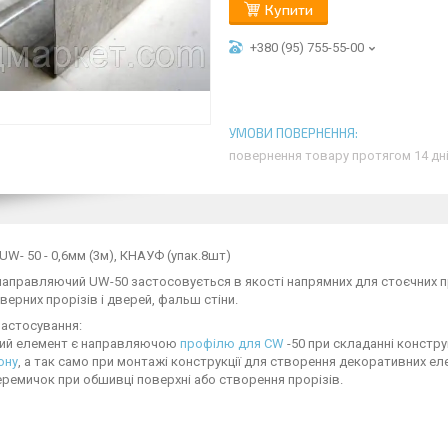
Купити
+380 (95) 755-55-00
повернення товару протягом 14 дн
W- 50 - 0,6мм (3м), КНАУФ (упак.8шт)
аправляючий UW-50 застосовується в якості напрямних для стоєчних п
верних прорізів і дверей, фальш стіни.
застосування:
ий елемент є направляючою
профілю для CW
-50 при складанні констру
ону
, а так само при монтажі конструкції для створення декоративних ел
еремичок при обшивці поверхні або створення прорізів.