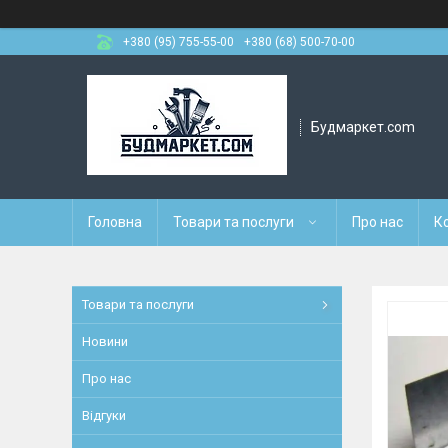
+380 (95) 755-55-00
+380 (68) 500-70-00
Будмаркет.com
Головна
Товари та послуги
Про нас
К
Товари та послуги
Новини
Про нас
Відгуки