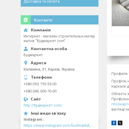
Доставка та оплата
Контакти
Интернет - магазин строительных матер
иалов "Будмаркет.com"
Будмаркет
Калинина, 31, Харків, Україна
Профиль U
Профіль н
+380 (95) 755-55-00
каркаси д
+380 (68) 500-70-00
Область 
Профільн
гіпсокарт
http://будмаркет.com/
вигляді п
Instagram
https://www.instagram.com/budmarket_com/