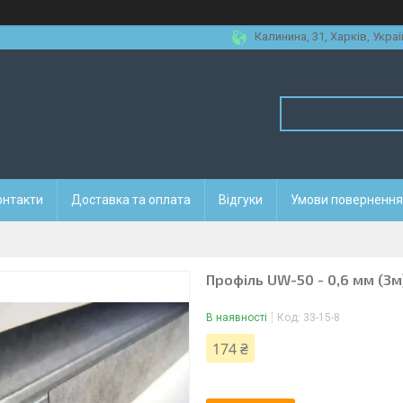
Калинина, 31, Харків, Украї
онтакти
Доставка та оплата
Відгуки
Умови повернення 
Профіль UW-50 - 0,6 мм (3м
В наявності
Код:
33-15-8
174 ₴