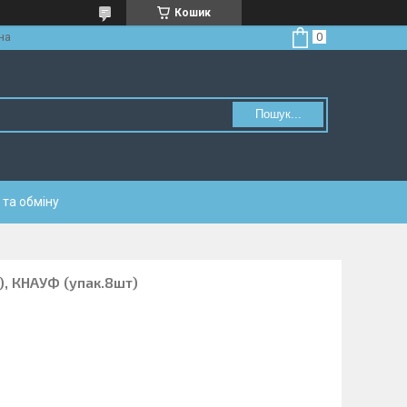
Кошик
на
Пошук...
та обміну
), КНАУФ (упак.8шт)