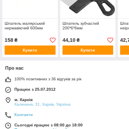
Шпатель малярський
Шпатель зубчастий
Шпа
нержавіючий 600мм
200*6*6мм
неір
158
44,10
42,
₴
₴
Купити
Купити
Про нас
100% позитивних з 36 відгуків за рік
Працює з 25.07.2012
м. Харків
Калинина, 31, Харків, Україна
Контакти
Сьогодні працює з 08:00 до 18:00