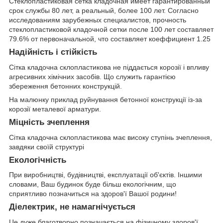
Стеклопластиковая сетка кладочная имеет гарантированный
срок службы 80 лет, а реальный, более 100 лет. Согласно
исследованиям зарубежных специалистов, прочность
стеклопластиковой кладочной сетки после 100 лет составляет
79.6% от первоначальной, что составляет коеффициент 1.25
Надійність і стійкість
Сітка кладочна склопластикова не піддається корозії і впливу
агресивних хімічних засобів. Що служить гарантією
збереження бетонних конструкцій.
На малюнку приклад руйнування бетонної конструкції із-за
корозії металевої арматури.
Міцність зчеплення
Сітка кладочна склопластикова має високу ступінь зчеплення,
завдяки своїй структурі
Екологічність
При виробництві, будівництві, експлуатації об'єктів. Іншими
словами, Ваш будинок буде більш екологічним, що
сприятливо позначиться на здоров'ї Вашої родини!
Діелектрик, не намагнічується
Це дуже благотворно позначається на фізичному здоров'ї