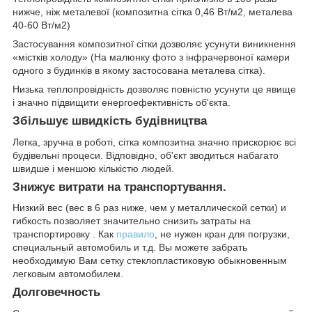
нижче, ніж металевої (композитна сітка 0,46 Вт/м2, металева
40-60 Вт/м2)
Застосування композитної сітки дозволяє усунути виникнення
«містків холоду» (На малюнку фото з інфрачервоної камери
одного з будинків в якому застосована металева сітка).
Низька теплопровідність дозволяє повністю усунути це явище
і значно підвищити енергоефективність об'єкта.
Збільшує швидкість будівництва
Легка, зручна в роботі, сітка композитна значно прискорює всі
будівельні процеси. Відповідно, об'єкт зводиться набагато
швидше і меншою кількістю людей.
Знижує витрати на транспортування.
Низкий вес (вес в 6 раз ниже, чем у металлической сетки) и
гибкость позволяет значительно снизить затраты на
транспортировку . Как
правило
, не нужен кран для погрузки,
специальный автомобиль и т.д. Вы можете забрать
необходимую Вам сетку стеклопластиковую обыкновенным
легковым автомобилем.
Долговечность