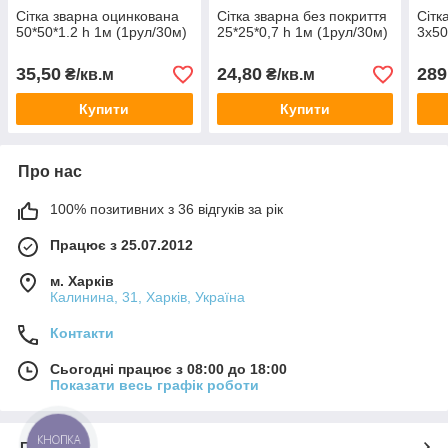
Сітка зварна оцинкована
Сітка зварна без покриття
Сітк
50*50*1.2 h 1м (1рул/30м)
25*25*0,7 h 1м (1рул/30м)
3х50
35,50
24,80
289
₴/кв.м
₴/кв.м
Купити
Купити
Про нас
100% позитивних з 36 відгуків за рік
Працює з 25.07.2012
м. Харків
Калинина, 31, Харків, Україна
Контакти
Сьогодні працює з 08:00 до 18:00
Показати весь графік роботи
КНОПКА
Про нас