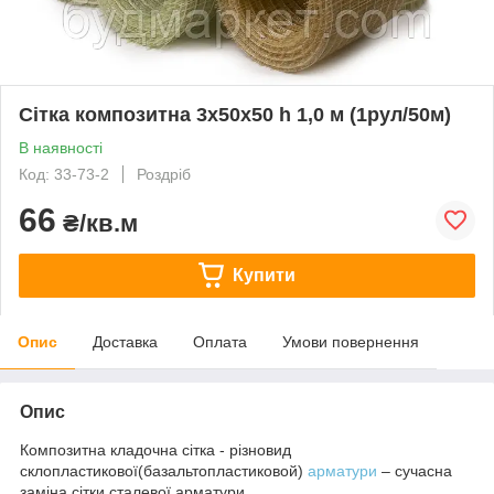
Сітка композитна 3х50х50 h 1,0 м (1рул/50м)
В наявності
Код: 33-73-2
Роздріб
66
₴/кв.м
Купити
Опис
Доставка
Оплата
Умови повернення
Опис
Композитна кладочна сітка - різновид
склопластикової(базальтопластиковой)
арматури
– сучасна
заміна сітки сталевої арматури.