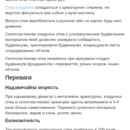
Сітка кладочна
складається з арматурних стержнів, які
жорстко фіксуються між собою у вузлі контакту.
Випуск сітки виробляється в рулонах або на картах будь-якої
довжини.
Склопластикова кладочна сітка є ультрасучасним будівельним
матеріалом який дозволяє знижувати собівартість
будівництва, прискорювати будівництво, покращувати якість
споруджуваних об'єктів.
Склопластикова сітка незамінна при армуванні кладок,
будівництві фундаментів і перекриттів, різних огорож, інших
об'єктів.
Переваги
Надзвичайна міцність
При однаковому діаметрі з металевою арматурою, кладочна
сітка із склопластикової арматури здатна витримувати в 3-4
рази більші навантаження. Перевага сучасного матеріалу
безперечно: вирив із стіни, розтяг, вигин.
Економічність
Теплопровідність композитної сітки приблизно в 100 разів