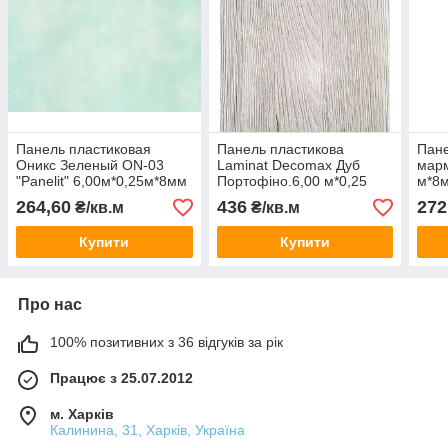
Панель пластиковая
Панель пластикова
Пане
Оникс Зеленый ON-03
Laminat Decomax Дуб
марм
"Panelit" 6,00м*0,25м*8мм
Портофіно.6,00 м*0,25
м*8м
м*8мм
264,60
436
272
₴/кв.м
₴/кв.м
Купити
Купити
Про нас
100% позитивних з 36 відгуків за рік
Працює з 25.07.2012
м. Харків
Калинина, 31, Харків, Україна