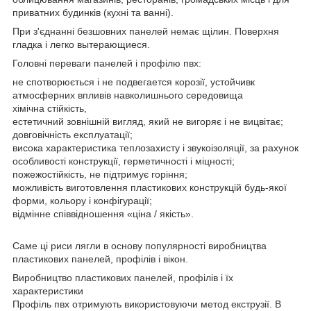
приватних будинків (кухні та ванні).
При з'єднанні безшовних панелей немає щілин. Поверхня
гладка і легко вытерающиеся.
Головні переваги панелей і профілю пвх:
не спотворюється і не подвегается корозії, устойчивк
атмосферних впливів навколишнього середовища
хімічна стійкість,
естетичний зовнішній вигляд, який не вигоряє і не вицвітає;
довговічність експлуатації;
висока характеристика теплозахисту і звукоізоляції, за рахунок
особливості конструкції, герметичності і міцності;
пожежостійкість, не підтримує горіння;
можливість виготовлення пластикових конструкцій будь-якої
форми, кольору і конфігурації;
відмінне співвідношення «ціна / якість».
Саме ці риси лягли в основу популярності виробництва
пластикових панелей, профілів і вікон.
Виробництво пластикових панелей, профілів і їх
характеристики
Профіль пвх отримують використовуючи метод екструзії. В