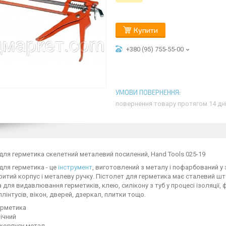
Купити
+380 (95) 755-55-00
повернення товару протягом 14 дн
для герметика скелетний металевий посилений, Hand Tools 025-19
для герметика - це
інструмент
, виготовлений з металу і пофарбований у
ритий корпус і металеву ручку. Пістолет для герметика має сталевий ш
 для видавлювання герметиків, клею, силікону з туб у процесі ізоляції, 
плінтусів, вікон, дверей, дзеркал, плитки тощо.
ерметика
ічний
 корпусу метал