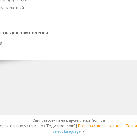
су скелетний
ація для замовлення
 ₴
Сайт створений на маркетплейсі
Prom.ua
Интернет - магазин строительных материалов "Будмаркет.com" |
Поскаржитися на контент
|
Політи
Select Language
▼