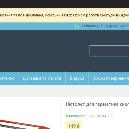
ення та повідомлення, оскільки за її графіком роботи сьогодні вихідн
Калинина, 31, Харків, Украї
онтакти
Доставка та оплата
Відгуки
Умови повернення 
Пістолет для герметика ск
В наявності
Код:
49-04-312
149 ₴