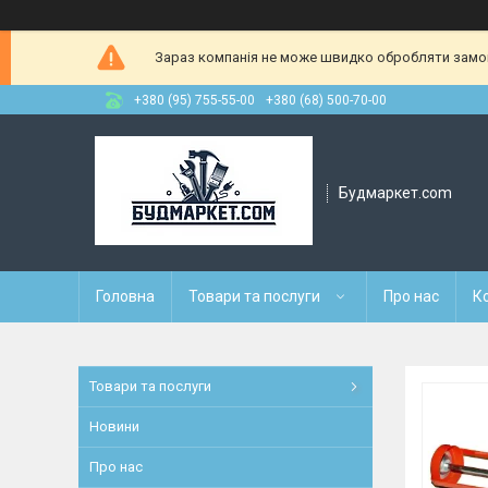
Зараз компанія не може швидко обробляти замовл
+380 (95) 755-55-00
+380 (68) 500-70-00
Будмаркет.com
Головна
Товари та послуги
Про нас
К
Товари та послуги
Новини
Про нас