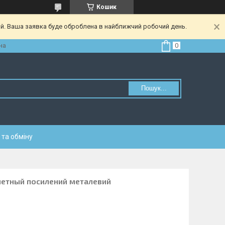
Кошик
ий. Ваша заявка буде оброблена в найближчий робочий день.
на
Пошук...
та обміну
елетный посилений металевий