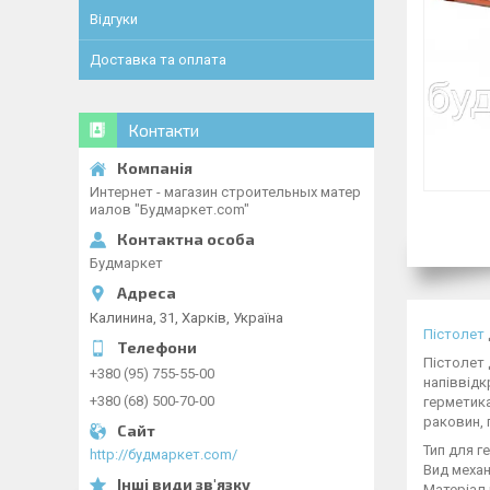
Відгуки
Доставка та оплата
Контакти
Интернет - магазин строительных матер
иалов "Будмаркет.com"
Будмаркет
Калинина, 31, Харків, Україна
Пістолет
Пістолет 
+380 (95) 755-55-00
напіввідк
+380 (68) 500-70-00
герметика
раковин, 
Тип для г
http://будмаркет.com/
Вид механ
Матеріал