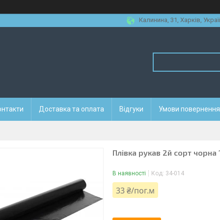
Калинина, 31, Харків, Украї
онтакти
Доставка та оплата
Відгуки
Умови повернення 
Плівка рукав 2й сорт чорна 
В наявності
Код:
34-014
33 ₴/пог.м