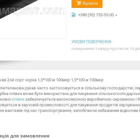
Купити
+380 (95) 755-55-00
повернення товару протягом 14 дн
кав 2ой сорт чорна 1,5*100 м 100мкр 1,5*100 м 100мкр
ліетиленова рукав часто застосовується в сільському господарстві, перш 
ібна плівка може бути використана для пакування сільськогосподарсько
енової
плівки
забезпечується високоякісною виробничою сировиною і без
вується в харчовій промисловості для пакування продуктів харчування.
я вантажів під час транспортування, запобігаючи небажаним відколам 
ація для замовлення