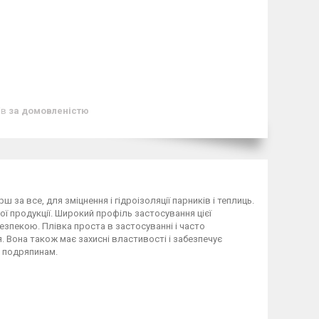
ів
за домовленістю
за все, для зміцнення і гідроізоляції парників і теплиць.
ї продукції. Широкий профіль застосування цієї
пекою. Плівка проста в застосуванні і часто
 Вона також має захисні властивості і забезпечує
і подряпинам.