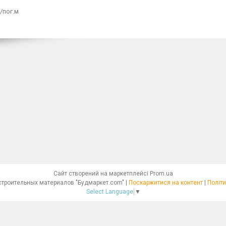
/пог.м
Сайт створений на маркетплейсі
Prom.ua
Интернет - магазин строительных материалов "Будмаркет.com" |
Поскаржитися на контент
|
Політи
Select Language
▼