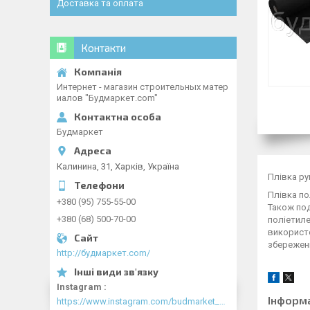
Доставка та оплата
Контакти
Интернет - магазин строительных матер
иалов "Будмаркет.com"
Будмаркет
Калинина, 31, Харків, Україна
Плівка ру
Плівка по
+380 (95) 755-55-00
Також под
+380 (68) 500-70-00
поліетил
використо
збереженн
http://будмаркет.com/
Instagram
Інформ
https://www.instagram.com/budmarket_com/