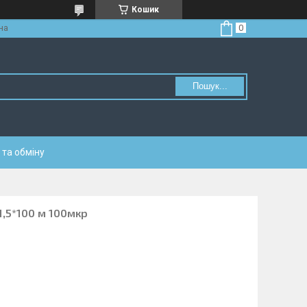
Кошик
на
Пошук...
та обміну
1,5*100 м 100мкр