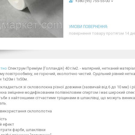
+380 (95) 755-55-00
повернення товару протягом 14 дн
отно
Спектрум Преміум (Голландія) 40 г/м2. - малярний, нетканий матеріа
у повітрообміну, не горючий, екологічно чистий. Суцільний рівний нетк
 1х20м і 1х50м.
кладається зі скловолокна різної довжини (зазвичай від 6 до 10 мм) і рі
на зміцнене модифікованим полівініловим спиртом і має широкий спект
ьби з найтоншими сітчастими тріщинами в шпаклівці, що можуть виникати
вель.
 використання склополотна
ість
й ефект
итрати фарби, шпаклівки