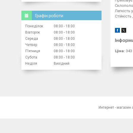
Приховує 
Склополо
Легкість 
Графік роботи
Стійкість
Понеділок
08:00
18:00
Вівторок
08:00
18:00
Середа
08:00
18:00
Інформ
Четвер
08:00
18:00
Ціна:
343
Пʼятниця
08:00
18:00
Субота
08:00
18:00
Неділя
Вихідний