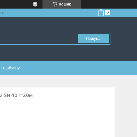
Кошик
на
Пошук...
та обміну
м SN 40 1*20м