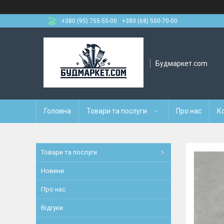
+380 (95) 755-55-00
+380 (68) 500-70-00
Будмаркет.com
Головна
Товари та послуги
Про нас
К
Товари та послуги
Новини
Про нас
Відгуки