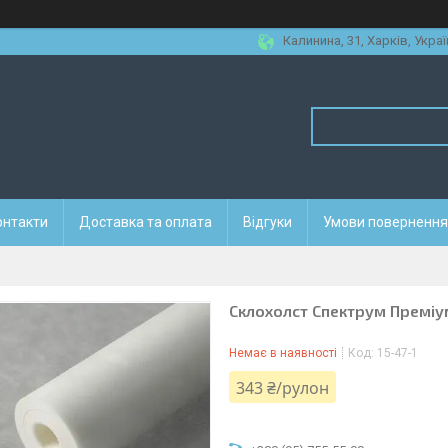
Калинина, 31, Харків, Украї
онтакти
Доставка та оплата
Відгуки
Умови повернення 
Склохолст Спектрум Преміу
Немає в наявності
Код:
15-47-1
343 ₴/рулон