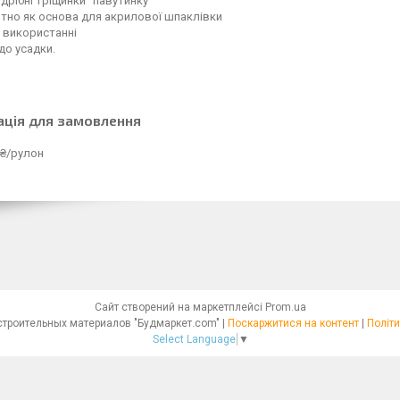
дрібні тріщинки "павутинку"
тно як основа для акрилової шпаклівки
у використанні
 до усадки.
ація для замовлення
 ₴/рулон
Сайт створений на маркетплейсі
Prom.ua
Интернет - магазин строительных материалов "Будмаркет.com" |
Поскаржитися на контент
|
Політи
Select Language
▼