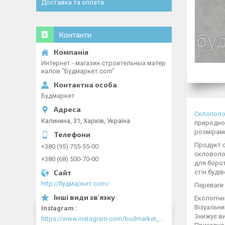
Доставка та оплата
Контакти
Интернет - магазин строительных матер
иалов "Будмаркет.com"
Будмаркет
Склопол
Калинина, 31, Харків, Україна
природном
розмірами
Продукт с
+380 (95) 755-55-00
скловолок
+380 (68) 500-70-00
для борот
стін буді
http://будмаркет.com/
Переваги
Екологічн
Візуальни
Instagram
Знижує в
https://www.instagram.com/budmarket_com/