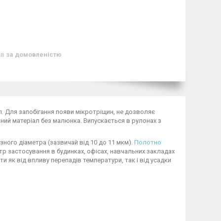
ів
за домовленістю
л. Для запобігання появи мікротріщин, не дозволяє
аний матеріал без малюнка. Випускається в рулонах з
зного діаметра (зазвичай від 10 до 11 мкм).
Полотно
р застосування в будинках, офісах, навчальних закладах
 як від впливу перепадів температури, так і від усадки