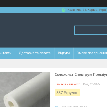
Калинина, 31, Харків, Украї
онтакти
Доставка та оплата
Відгуки
Умови повернення 
Склохолст Спектрум Преміу
Немає в наявності
Код:
26-91-5
857 ₴/рулон