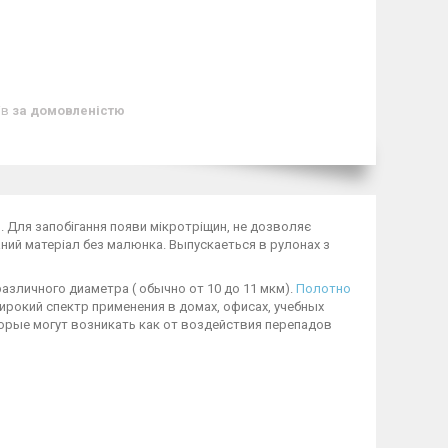
ів
за домовленістю
л. Для запобігання появи мікротріщин, не дозволяє
аний матеріал без малюнка. Выпускаеться в рулонах з
азличного диаметра ( обычно от 10 до 11 мкм).
Полотно
окий спектр применения в домах, офисах, учебных
орые могут возникать как от воздействия перепадов