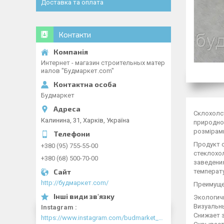
Доставка та оплата
Контакти
Интернет - магазин строительных матер
иалов "Будмаркет.com"
Будмаркет
Склохолст
Калинина, 31, Харків, Україна
природном
розмірами
Продукт с
+380 (95) 755-55-00
стеклохо
+380 (68) 500-70-00
заведени
температу
http://будмаркет.com/
Преимуще
Экологич
Визуальн
Instagram
Снижает 
https://www.instagram.com/budmarket_com/