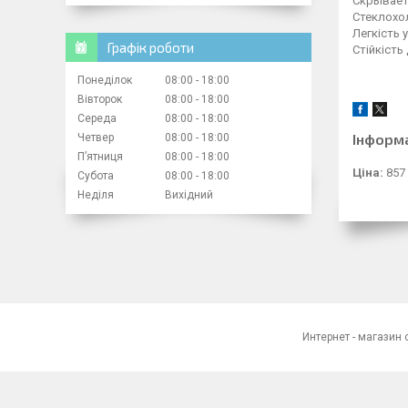
Скрывает
Стеклохо
Легкість 
Графік роботи
Стійкість
Понеділок
08:00
18:00
Вівторок
08:00
18:00
Середа
08:00
18:00
Інформ
Четвер
08:00
18:00
Пʼятниця
08:00
18:00
Ціна:
857
Субота
08:00
18:00
Неділя
Вихідний