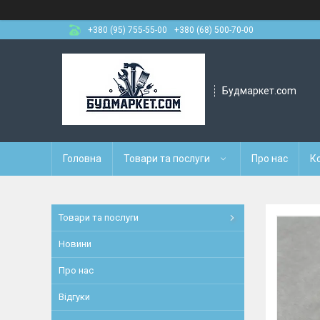
+380 (95) 755-55-00
+380 (68) 500-70-00
Будмаркет.com
Головна
Товари та послуги
Про нас
К
Товари та послуги
Новини
Про нас
Відгуки