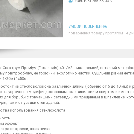
+380 (95) 755-55-00
повернення товару протягом 14 дн
 Спектрум Преміум (Голландія) 40 г/м2. - малярський, нетканий матеріа
у повітрообміну, не горючий, екологічно чистий. Суцільний рівний нетк
 1х20м і 1х50м.
остоит из стекловолокона различной длины ( обычно от 6 до 10 мм) и р
лста упрочнено модифицированным поливиниловым спиртом и имеет шир
ях для борьбы с тончайшими сетевидными трещинами в шпаклевке, кот
ры, так и от усадки стен зданий.
ства использования стеклохолста
ность
ый эффект
затраты краски, шпаклевки