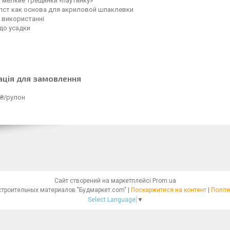
 мелкие трещинки «паутинку»
лст как основа для акриловой шпаклевки
у використанні
 до усадки
ація для замовлення
 ₴/рулон
Сайт створений на маркетплейсі
Prom.ua
Интернет - магазин строительных материалов "Будмаркет.com" |
Поскаржитися на контент
|
Політи
Select Language
▼