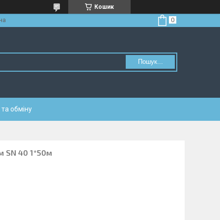
Кошик
на
Пошук...
та обміну
м SN 40 1*50м