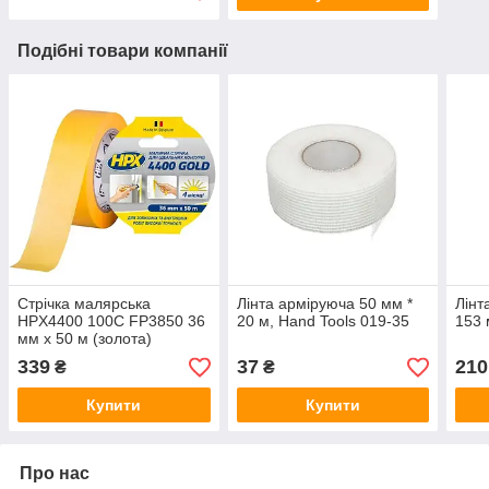
Подібні товари компанії
Стрічка малярська
Лінта арміруюча 50 мм *
Лінт
HPX4400 100С FP3850 36
20 м, Hand Tools 019-35
153 
мм х 50 м (золота)
339
37
210
₴
₴
Купити
Купити
Про нас