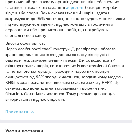
призначений для захисту органів дихання від небезпечних
частинок, таких як різноманітні
аерозолі
, бактерії, мікроби,
віруси або спори. Вона складається з 4 шарів і здатна
затримувати до 95% частинок, тож стане чудовим помічником
під час вірусних епідемій, під час контакту з токсичними
аерозолями або при виконанні робіт, що потребують
спеціального захисту.
Висока ефективність
Через особливості своєї конструкції, респіратор набагато
краще справляється із завданням захисту від вірусів і
бактерій, ніж звичайні медичні маски. Він складається з 4
фільтрувальних шарів, виготовлених із високоякісної бавовни
та нетканого матеріалу. Проходячи через них повітря
очищається від 95% твердих частинок, завдяки чому модель
KN95 може похвалитися високим класом захисту FFP2. Це
означає, що вона здатна затримувати і дрібний пил, і
більшість біологічних частинок. Тому рекомендована для
використання під час епідемій.
Приховати
Умови доставки