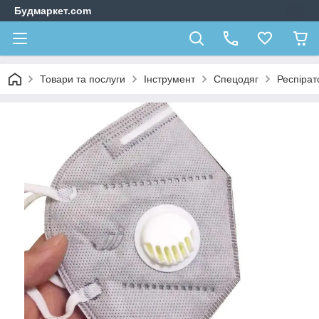
Будмаркет.com
Товари та послуги
Інструмент
Спецодяг
Респірат