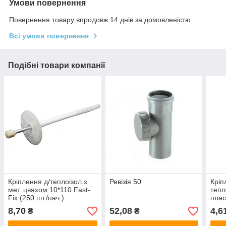
Умови повернення
Повернення товару впродовж 14 днів за домовленістю
Всі умови повернення
Подібні товари компанії
Кріплення д/теплоізол.з
Ревізія 50
Кріп
мет. цвяхом 10*110 Fast-
тепл
Fix (250 шт./пач.)
плас
10*
8,70
52,08
4,6
₴
₴