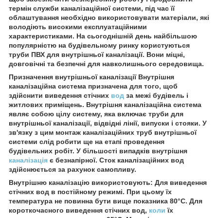
термін служби каналізаційної системи, під час її
облаштування необхідно використовувати матеріали, які
володіють високими експлуатаційними
характеристиками. На сьогоднішній день найбільшою
популярністю на будівельному ринку користуються
труби ПВХ для внутрішньої каналізації. Вони міцні,
довговічні та безпечні для навколишнього середовища.
Призначення внутрішньої каналізації Внутрішня
каналізаційна система призначена для того, щоб
здійснити виведення стічних
вод
за межі будівель і
житлових приміщень. Внутрішня каналізаційна система
являє собою цілу систему, яка включає труби для
внутрішньої каналізації, відвідні лінії, випуски і стояки. У
зв'язку з цим монтаж каналізаційних труб внутрішньої
системи слід робити ще на етапі проведення
будівельних робіт. У більшості випадків внутрішня
каналізація
є безнапірної. Сток каналізаційних вод
здійснюється за рахунок самопливу.
Внутрішню каналізацію використовують: Для виведення
стічних вод в постійному режимі. При цьому їх
температура не повинна бути вище показника 80°С. Для
короткочасного виведення стічних вод,
коли
їх