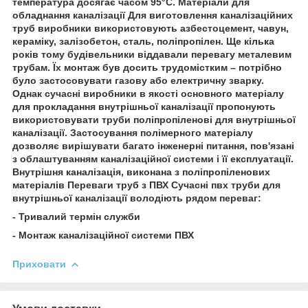
температура досягає часом 95°С. Матеріали для
обладнання каналізації Для виготовлення каналізаційних
труб виробники використовують азбестоцемент, чавун,
кераміку, залізобетон, сталь, поліпропілен. Ще кілька
років тому будівельники віддавали перевагу металевим
трубам. Їх монтаж був досить трудомістким – потрібно
було застосовувати газову або електричну зварку.
Однак сучасні виробники в якості основного матеріалу
для прокладання внутрішньої каналізації пропонують
використовувати труби поліпропіленові для внутрішньої
каналізації. Застосування полімерного матеріалу
дозволяє вирішувати багато інженерні питання, пов'язані
з облаштуванням каналізаційної системи і її експлуатації.
Внутрішня каналізація, виконана з поліпропіленових
матеріалів Переваги труб з ПВХ Сучасні пвх труби для
внутрішньої каналізації володіють рядом переваг:
- Тривалий термін служби
- Монтаж каналізаційної системи ПВХ
Приховати