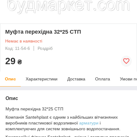
Муфта перехідна 32*25 СТП
Немає в наявності
Код: 11-54-6
Роздріб
29
₴
Опис
Характеристики
Доставка
Оплата
Умови п
Опис
Муфта перехідна 32*25 СТП
Компанія Santehplast є одним з найбільших вітчизняних
виробників пластикової водозливної
арматури
і
комплектуючих для систем зовнішнього водопостачання.
Компресійні фітинги Santehplast - якісна і доступна продукція,