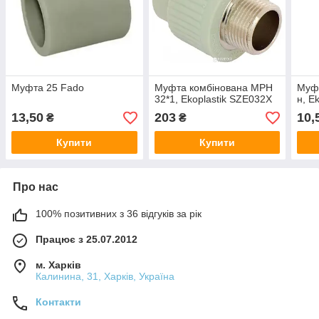
Муфта 25 Fado
Муфта комбінована МРН
Муфт
32*1, Ekoplastik SZE032X
н, E
13,50
203
10,
₴
₴
Купити
Купити
Про нас
100% позитивних з 36 відгуків за рік
Працює з 25.07.2012
м. Харків
Калинина, 31, Харків, Україна
Контакти