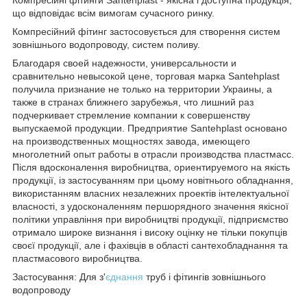
що відповідає всім вимогам сучасного ринку.
Компресійний фітинг застосовується для створення систем
зовнішнього водопроводу, систем поливу.
Благодаря своей надежности, универсальности и
сравнительно невысокой цене, торговая марка Santehplast
получила признание не только на территории Украины, а
также в странах ближнего зарубежья, что лишний раз
подчеркивает стремление компании к совершенству
выпускаемой продукции. Предприятие Santehplast основано
на производственных мощностях завода, имеющего
многолетний опыт работы в отрасли производства пластмасс.
Після вдосконалення виробництва, ориентируемого на якість
продукції, із застосуванням при цьому новітнього обладнання,
використанням власних незалежних проектів інтелектуальної
власності, з удосконаленням першорядного значення якісної
політики управління при виробництві продукції, підприємство
отримало широке визнання і високу оцінку не тільки покупців
своєї продукції, але і фахівців в області сантехобладнання та
пластмасового виробництва.
Застосування: Для з'
єднання
труб і фітингів зовнішнього
водопроводу