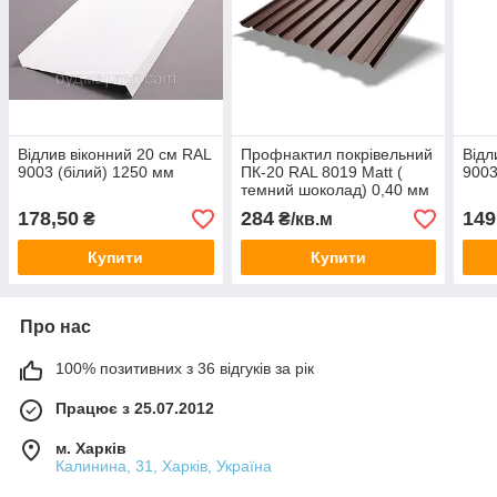
Відлив віконний 20 см RAL
Профнактил покрівельний
Відл
9003 (білий) 1250 мм
ПК-20 RAL 8019 Мatt (
9003
темний шоколад) 0,40 мм
1170/1130*2000 (1лист
178,50
284
149
₴
₴/кв.м
2,34 кв.м)
Купити
Купити
Про нас
100% позитивних з 36 відгуків за рік
Працює з 25.07.2012
м. Харків
Калинина, 31, Харків, Україна