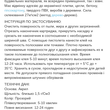
будівельних матеріалів, як всередині приміщення, так і зовні.
Має відмінну адгезію до керамічної плитки, цегли, бетону,
гіпсокартону
, твердого ПВХ, виробів з деревини. Сила
склеювання 27кг\см2 (метод
дерево
-дерево).
ІНСТРУКЦІЯ ПО ЗАСТОСУВАННЮ:
Очистить поверхность от пыли, жира и других загрязнений.
Отрезать наконечник картриджа, прикрутить насадку и
срезать ее наконечник в соотношении с необходимой
шириной шва. С помощью пистолета нанести клей на
поверхность полосками или точками. Плотно прижать
склеиваемые поверхности друг к другу и зафиксировать их в
таком положении до полноговысыхания клея. Время
фиксации клея 5-10 минут, время полного высыхания клея
12-24 часа. Использовать при температуре от + 5°С до +
35°С. Хранить в сухом, прохладном и недоступном для детей
месте. Не допускати прямого попадання сонячних променів і
випромінювання штучних обігрівачів
ТЕХНІЧНІ ДАНІ:
Основа: Акрил
Щільність: близько 1,5 г/См3
Колір: Прозорий
Плівкоутворювання: 5-10 хвилин
Повне висихання: 12-24 годин