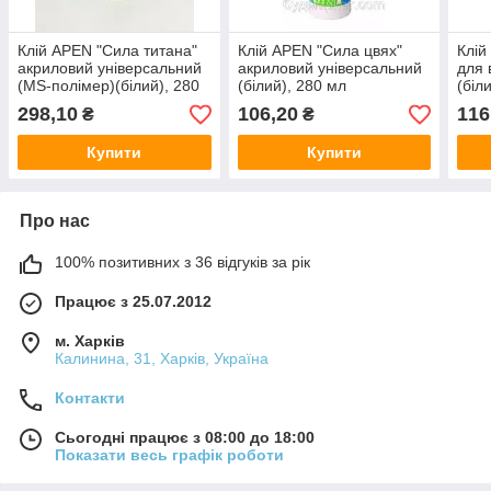
Клій APEN "Сила титана"
Клій APEN "Сила цвях"
Клій
акриловий універсальний
акриловий універсальний
для 
(MS-полімер)(білий), 280
(білий), 280 мл
(біл
мл
298,10
106,20
116
₴
₴
Купити
Купити
Про нас
100% позитивних з 36 відгуків за рік
Працює з 25.07.2012
м. Харків
Калинина, 31, Харків, Україна
Контакти
Сьогодні працює з 08:00 до 18:00
Показати весь графік роботи