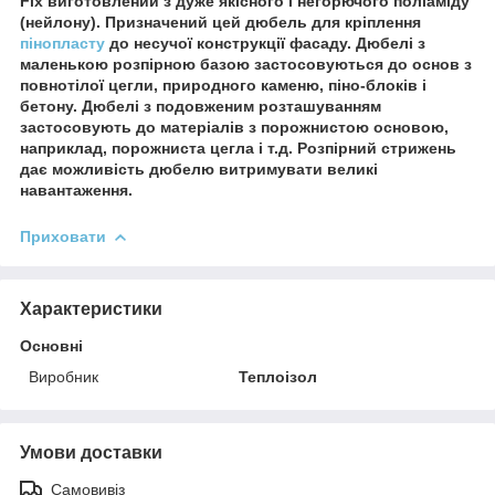
Fix виготовлений з дуже якісного і негорючого поліаміду
(нейлону). Призначений цей дюбель для кріплення
пінопласту
до несучої конструкції фасаду. Дюбелі з
маленькою розпірною базою застосовуються до основ з
повнотілої цегли, природного каменю, піно-блоків і
бетону. Дюбелі з подовженим розташуванням
застосовують до матеріалів з порожнистою основою,
наприклад, порожниста цегла і т.д. Розпірний стрижень
дає можливість дюбелю витримувати великі
навантаження.
Приховати
Характеристики
Основні
Виробник
Теплоізол
Умови доставки
Самовивіз