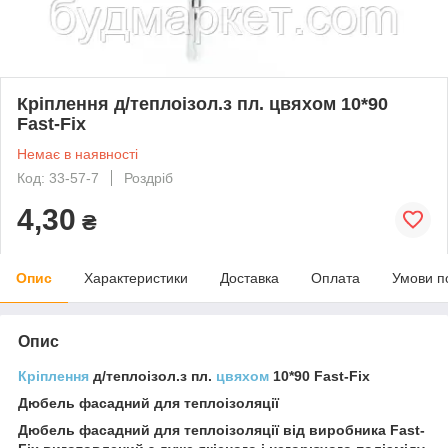
Кріплення д/теплоізол.з пл. цвяхом 10*90
Fast-Fix
Немає в наявності
Код: 33-57-7
Роздріб
4,30
₴
Опис
Характеристики
Доставка
Оплата
Умови п
Опис
Кріплення
д/теплоізол.з пл.
цвяхом
10*90 Fast-Fix
Дюбель фасадний для теплоізоляції
Дюбель фасадний для теплоізоляції від виробника Fast-