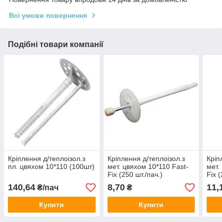
Всі умови повернення
Подібні товари компанії
Кріплення д/теплоізол.з
Кріплення д/теплоізол.з
Кріп
пл. цвяхом 10*110 (100шт)
мет. цвяхом 10*110 Fast-
мет.
Fix (250 шт./пач.)
Fix 
140,64
8,70
11,
₴/пач
₴
Купити
Купити