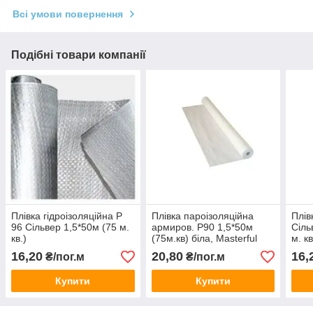
Всі умови повернення
Подібні товари компанії
Плівка гідроізоляційна Р
Плівка пароізоляційна
Плів
96 Сільвер 1,5*50м (75 м.
армиров. Р90 1,5*50м
Сіль
кв.)
(75м.кв) біла, Masterful
м. кв
16,20
20,80
16,
₴/пог.м
₴/пог.м
Купити
Купити