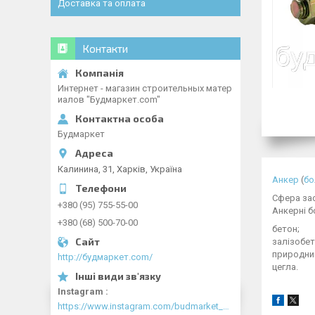
Доставка та оплата
Контакти
Интернет - магазин строительных матер
иалов "Будмаркет.com"
Будмаркет
Калинина, 31, Харків, Україна
Анкер
(
бо
Сфера за
+380 (95) 755-55-00
Анкерні б
+380 (68) 500-70-00
бетон;
залізобет
природний
http://будмаркет.com/
цегла.
Instagram
https://www.instagram.com/budmarket_com/