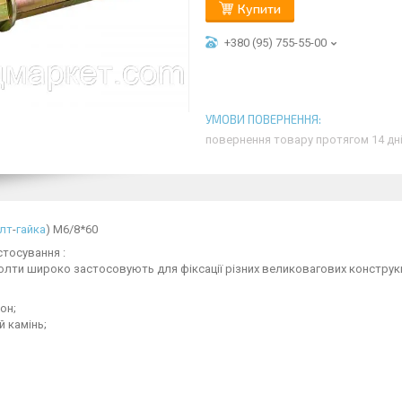
Купити
+380 (95) 755-55-00
повернення товару протягом 14 дн
лт
-
гайка
) М6/8*60
стосування :
олти широко застосовують для фіксації різних великовагових конструкцій
он;
 камінь;