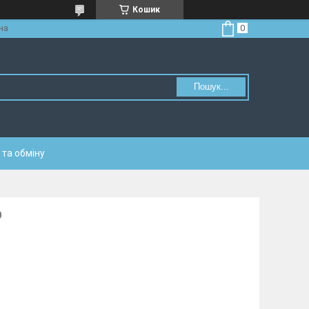
Кошик
на
Пошук...
та обміну
0