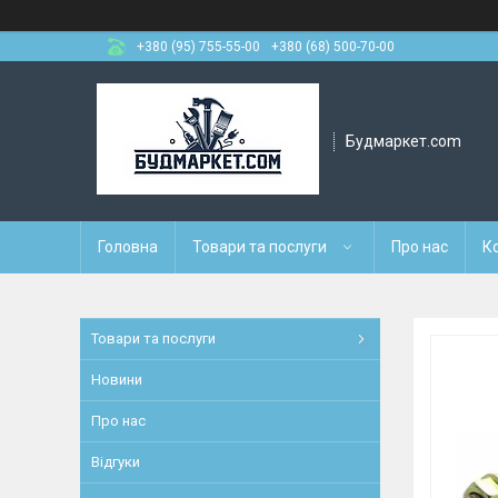
+380 (95) 755-55-00
+380 (68) 500-70-00
Будмаркет.com
Головна
Товари та послуги
Про нас
К
Товари та послуги
Новини
Про нас
Відгуки