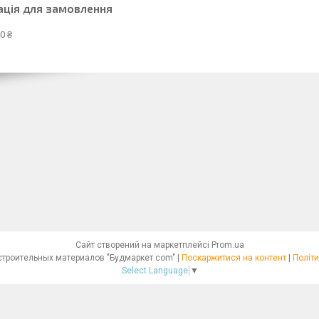
ація для замовлення
0 ₴
Сайт створений на маркетплейсі
Prom.ua
Интернет - магазин строительных материалов "Будмаркет.com" |
Поскаржитися на контент
|
Політи
Select Language
▼