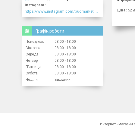
Instagram
Ціна:
52 ₴
https://www.instagram.com/budmarket_com/
Графік роботи
Понеділок
08:00
18:00
Вівторок
08:00
18:00
Середа
08:00
18:00
Четвер
08:00
18:00
Пʼятниця
08:00
18:00
Субота
08:00
18:00
Неділя
Вихідний