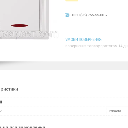
+380 (95) 755-55-00
повернення товару протягом 14 дн
еристики
І
к
Primera
ація для замовлення