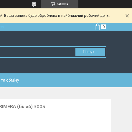
Кошик
ий. Ваша заявка буде оброблена в найближчий робочий день.
на
Пошук...
та обміну
RIMERA (білий) 3005