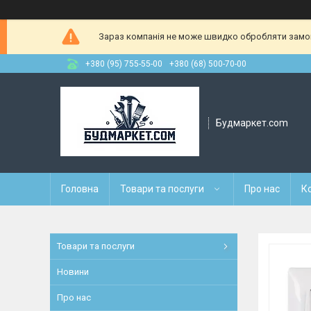
Зараз компанія не може швидко обробляти замовл
+380 (95) 755-55-00
+380 (68) 500-70-00
Будмаркет.com
Головна
Товари та послуги
Про нас
К
Товари та послуги
Новини
Про нас