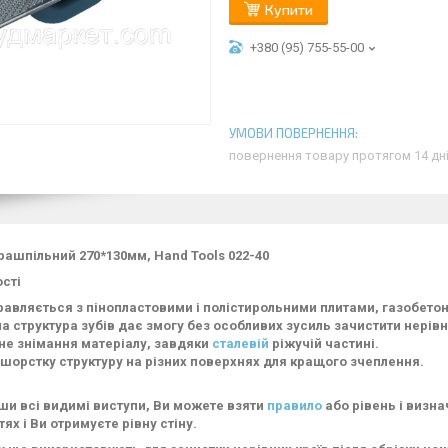
Купити
+380 (95) 755-55-00
повернення товару протягом 14 дн
рашпільний 270*130мм, Hand Tools 022-40
сті
равляється з пінопластовими і полістирольними плитами, газобетон
а структура зубів дає змогу без особливих зусиль зачистити нерівно
не знімання матеріалу, завдяки
сталевій
ріжучій частині.
шорстку структуру на різних поверхнях для кращого зчеплення.
и всі видимі виступи, Ви можете взяти
правило
або рівень і визна
ях і Ви отримуєте рівну стіну.