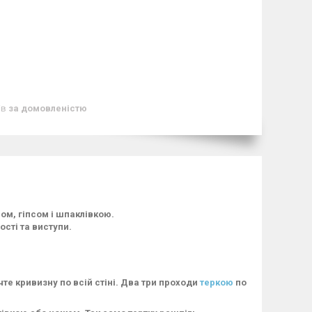
ів
за домовленістю
ом, гіпсом і шпаклівкою.
сті та виступи.
чте кривизну по всій стіні. Два три проходи
теркою
по