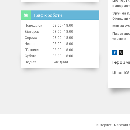
Цю тертк
використ
Зручна п
Графік роботи
більший 
Понеділок
08:00
18:00
Міцна ст
Вівторок
08:00
18:00
Пластико
Середа
08:00
18:00
точною.
Четвер
08:00
18:00
Пʼятниця
08:00
18:00
Субота
08:00
18:00
Інформ
Неділя
Вихідний
Ціна:
108