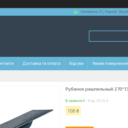
Калинина, 31, Харків, Украї
онтакти
Доставка та оплата
Відгуки
Умови повернення 
Рубанок рашпильный 270*
В наявності
Код:
23-76-4
108 ₴