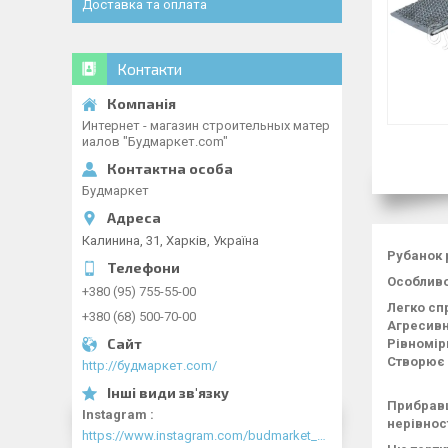
Доставка та оплата
Контакти
Интернет - магазин строительных матер
иалов "Будмаркет.com"
Будмаркет
Калинина, 31, Харків, Україна
Рубанок 
Особливо
+380 (95) 755-55-00
Легко сп
+380 (68) 500-70-00
Агресивн
Рівномір
Створює 
http://будмаркет.com/
Прибравш
Instagram
нерівност
https://www.instagram.com/budmarket_com/