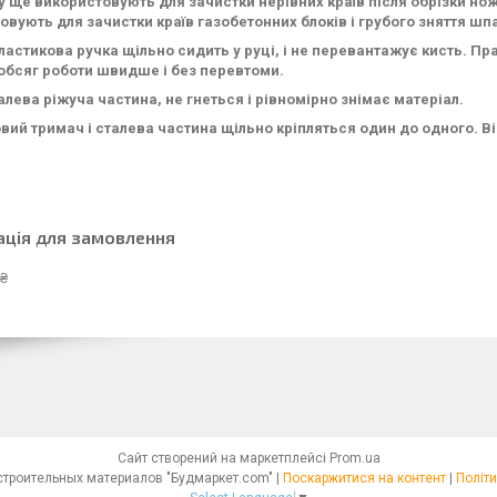
у ще використовують для зачистки нерівних країв після обрізки но
овують для зачистки країв газобетонних блоків і грубого зняття шпа
ластикова ручка щільно сидить у руці, і не перевантажує кисть. 
обсяг роботи швидше і без перевтоми.
алева ріжуча частина, не гнеться і рівномірно знімає матеріал.
вий тримач і сталева частина щільно кріпляться один до одного. В
ація для замовлення
 ₴
Сайт створений на маркетплейсі
Prom.ua
Интернет - магазин строительных материалов "Будмаркет.com" |
Поскаржитися на контент
|
Політи