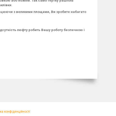
жівкою або ножем. Так само тертку рашпіль
клівки.
Працюючи з великими площами, Ви зробите набагато
ідсутність люфту робить Вашу роботу безпечною і
ка конфіденційності