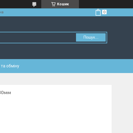
Кошик
на
Пошук...
та обміну
130мм