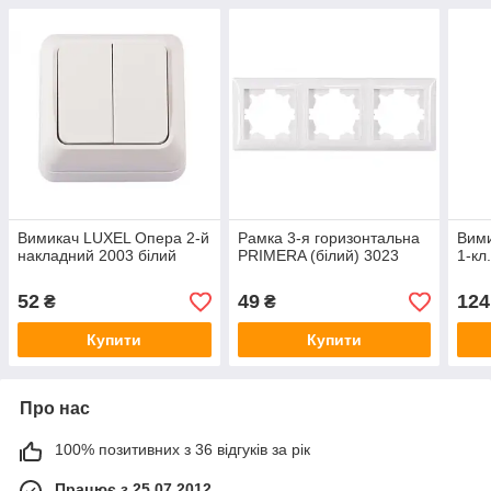
Вимикач LUXEL Опера 2-й
Рамка 3-я горизонтальна
Вими
накладний 2003 білий
PRIMERA (білий) 3023
1-кл
52
49
124
₴
₴
Купити
Купити
Про нас
100% позитивних з 36 відгуків за рік
Працює з 25.07.2012