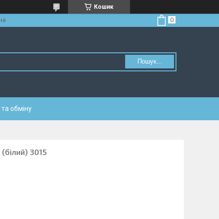
Кошик
на
Пошук...
та обміну
(білий) 3015