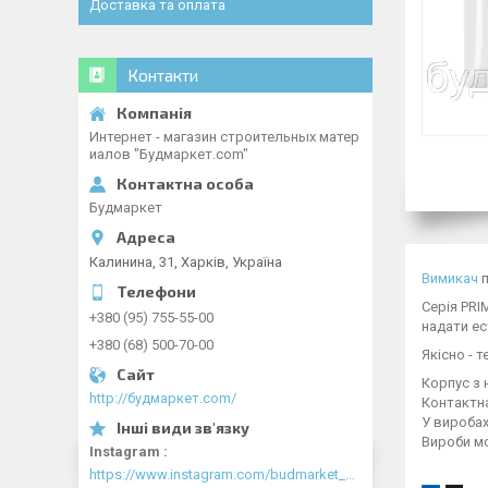
Доставка та оплата
Контакти
Интернет - магазин строительных матер
иалов "Будмаркет.com"
Будмаркет
Калинина, 31, Харків, Україна
Вимикач
п
Серія PR
+380 (95) 755-55-00
надати ес
+380 (68) 500-70-00
Якісно - 
Корпус з
http://будмаркет.com/
Контактна
У виробах
Вироби мо
Instagram
https://www.instagram.com/budmarket_com/