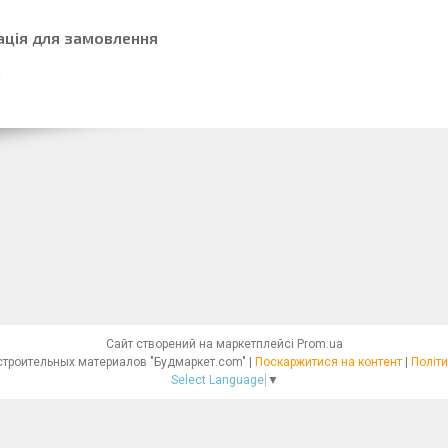
ація для замовлення
Сайт створений на маркетплейсі
Prom.ua
Интернет - магазин строительных материалов "Будмаркет.com" |
Поскаржитися на контент
|
Політи
Select Language
▼