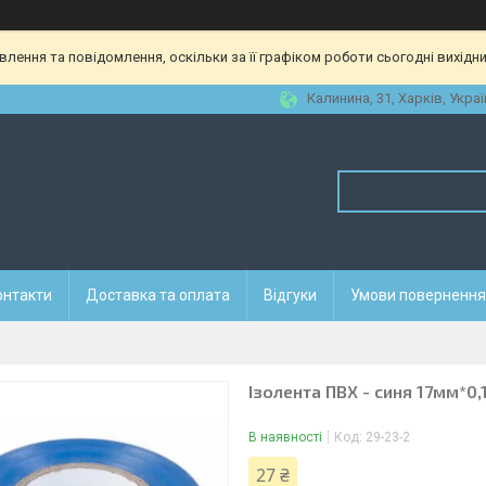
ення та повідомлення, оскільки за її графіком роботи сьогодні вихідн
Калинина, 31, Харків, Украї
онтакти
Доставка та оплата
Відгуки
Умови повернення 
Ізолента ПВХ - синя 17мм*0
В наявності
Код:
29-23-2
27 ₴