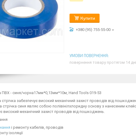
Купити
+380 (95) 755-55-00
повернення товару протягом 14 дн
а ПВХ - синя/чорна17мм*0,13мм*10м, Hand Tools 019-53
а стрічка забезпечує високий механічний захист проводів від пошкоджен
а стрічка синя являє собою полівінілхлоридну основу з нанесеним клейо
є високий механічний захист проводів від пошкоджень.
ання
нання
і ремонту кабелів, проводів
онту ізоляції