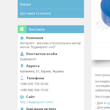
Відгуки
Доставка та оплата
Контакти
Интернет - магазин строительных матер
иалов "Будмаркет.com"
Будмаркет
Калинина, 31, Харків, Україна
Ізострічк
Ізоляційн
+380 (95) 755-55-00
Ізоляційн
+380 (68) 500-70-00
забезпечу
Застосув
http://будмаркет.com/
- Для з'
єд
- Для рем