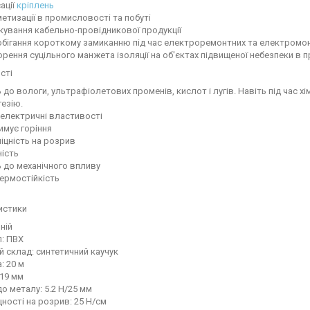
ації
кріплень
метизації в промисловості та побуті
кування кабельно-провідникової продукції
обігання короткому замиканню під час електроремонтних та електромо
орення суцільного манжета ізоляції на об'єктах підвищеної небезпеки в 
сті
ть до вологи, ультрафіолетових променів, кислот і лугів. Навіть під час х
гезію.
діелектричні властивості
римує горіння
міцність на розрив
ність
ть до механічного впливу
термостійкість
истики
иній
л: ПВХ
й склад: синтетичний каучук
: 20 м
 19 мм
до металу: 5.2 H/25 мм
цності на розрив: 25 H/см