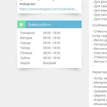
- Для фікс
Instagram
- Для гер
https://www.instagram.com/budmarket_com/
- Для мар
- Для зап
- Для ств
Графік роботи
Особливо
- Стійкіс
Понеділок
08:00
18:00
колір і ад
Вівторок
08:00
18:00
- Високі 
Середа
08:00
18:00
- Не підт
Четвер
08:00
18:00
- Висока 
- Еластич
Пʼятниця
08:00
18:00
- Стійкіс
Субота
08:00
18:00
- Висока 
Неділя
Вихідний
-
Характер
- Колір: с
- Матеріа
- Клейови
- Довжина
- Ширина:
- Агдезія 
- Межа мі