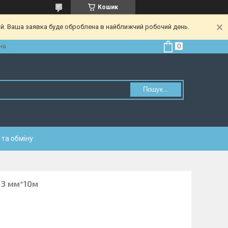
Кошик
ий. Ваша заявка буде оброблена в найближчий робочий день.
на
Пошук...
та обміну
,13 мм*10м