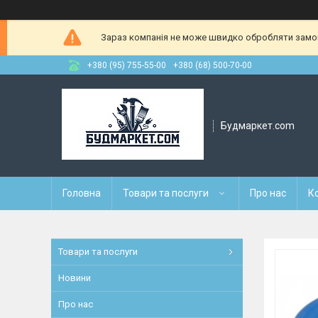
Зараз компанія не може швидко обробляти замовл
+380 (95) 755-55-00
+380 (68) 500-70-00
Будмаркет.com
Головна
Товари та послуги
Про нас
К
Товари та послуги
Новини
Про нас