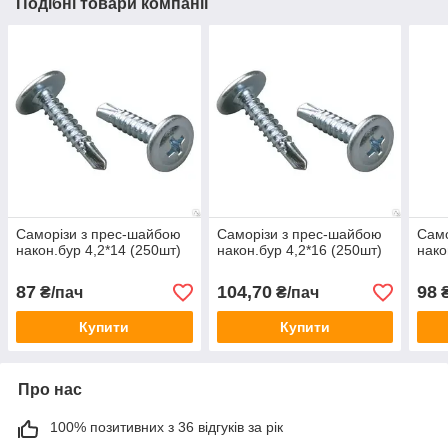
Подібні товари компанії
Саморізи з прес-шайбою
Саморізи з прес-шайбою
Само
након.бур 4,2*14 (250шт)
након.бур 4,2*16 (250шт)
нако
87
104,70
98
₴/пач
₴/пач
₴
Купити
Купити
Про нас
100% позитивних з 36 відгуків за рік