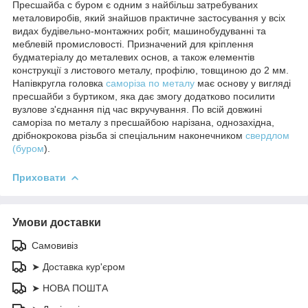
Пресшайба c буром є одним з найбільш затребуваних
металовиробів, який знайшов практичне застосування у всіх
видах будівельно-монтажних робіт, машинобудуванні та
меблевій промисловості. Призначений для кріплення
будматеріалу до металевих основ, а також елементів
конструкції з листового металу, профілю, товщиною до 2 мм.
Напівкругла головка
саморіза по металу
має основу у вигляді
пресшайби з буртиком, яка дає змогу додатково посилити
вузлове з'єднання під час вкручування. По всій довжині
саморіза по металу з пресшайбою нарізана, однозахідна,
дрібнокрокова різьба зі спеціальним наконечником
свердлом
(буром
).
Приховати
Умови доставки
Самовивіз
➤ Доставка кур'єром
➤ НОВА ПОШТА