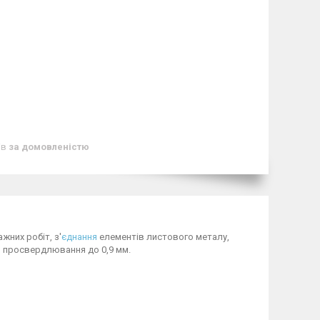
ів
за домовленістю
жних робіт, з'
єднання
елементів листового металу,
тю просвердлювання до 0,9 мм.