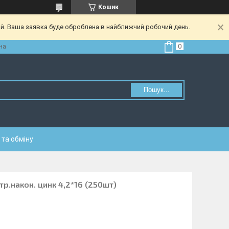
Кошик
ий. Ваша заявка буде оброблена в найближчий робочий день.
на
Пошук...
та обміну
р.након. цинк 4,2*16 (250шт)