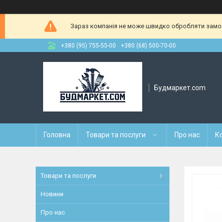
Зараз компанія не може швидко обробляти замовл
+380 (95) 755-55-00
+380 (68) 500-70-00
Будмаркет.com
Головна
Товари та послуги
Про нас
К
Товари та послуги
Новини
Про нас