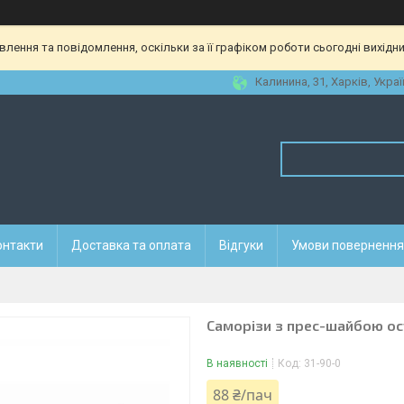
ення та повідомлення, оскільки за її графіком роботи сьогодні вихідн
Калинина, 31, Харків, Украї
онтакти
Доставка та оплата
Відгуки
Умови повернення 
Саморізи з прес-шайбою ост
В наявності
Код:
31-90-0
88 ₴/пач