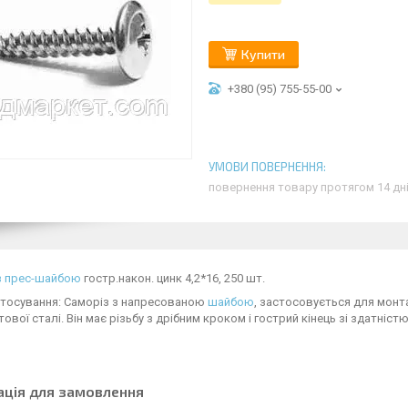
Купити
+380 (95) 755-55-00
повернення товару протягом 14 дн
із прес-шайбою
гостр.након. цинк 4,2*16, 250 шт.
стосування: Саморіз з напресованою
шайбою
, застосовується для монта
ової сталі. Він має різьбу з дрібним кроком і гострий кінець зі здатніс
ація для замовлення