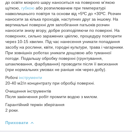
до освіти мокрого шару наноситься на поверхню м'якою
щіткою,
губкою
або розпилювачем при температурі
навколишнього повітря та основи від +5ºС до +30ºС. Розчин
наносити за кілька проходів, наступних друг за іншому. На
вертикальні поверхні для запобігання патьоків розчин
наносити знизу вгору, добре розподіляючи по поверхні. На
поверхнях, сильно заражених цвіллю, процедуру повторити
через 10-15 хвилин. Під час нанесення уникати попадання
засобу на рослини, квіти, городні культури, трава і чагарники.
При зовнішніх роботах уникати дощовою або туманної
погоди. Подальшу обробку поверхні (грунтування,
шпаклювання, фарбування) проводити після її висихання
(при нормальних умовах не раніше ніж через добу).
Робочі
інструменти
20-40 м2/л концентрату при обробці поверхні.
Очищення інструментів
Після закінчення робіт промити водою з милом.
Гарантійний термін зберігання
2 роки.
Приховати