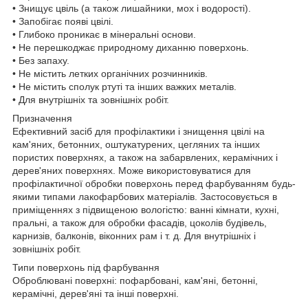
• Знищує цвіль (а також лишайники, мох і водорості).
• Запобігає появі цвілі.
• Глибоко проникає в мінеральні основи.
• Не перешкоджає природному диханню поверхонь.
• Без запаху.
• Не містить летких органічних розчинників.
• Не містить сполук ртуті та інших важких металів.
• Для внутрішніх та зовнішніх робіт.
Призначення
Ефективний засіб для профілактики і знищення цвілі на
кам'яних, бетонних, оштукатурених, цегляних та інших
пористих поверхнях, а також на забарвлених, керамічних і
дерев'яних поверхнях. Може використовуватися для
профілактичної обробки поверхонь перед фарбуванням будь-
якими типами лакофарбових матеріалів. Застосовується в
приміщеннях з підвищеною вологістю: ванні кімнати, кухні,
пральні, а також для обробки фасадів, цоколів будівель,
карнизів, балконів, віконних рам і т. д. Для внутрішніх і
зовнішніх робіт.
Типи поверхонь під фарбування
Оброблювані поверхні: пофарбовані, кам'яні, бетонні,
керамічні, дерев'яні та інші поверхні.