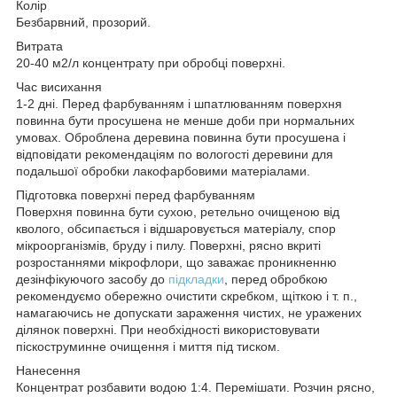
Колір
Безбарвний, прозорий.
Витрата
20-40 м2/л концентрату при обробці поверхні.
Час висихання
1-2 дні. Перед фарбуванням і шпатлюванням поверхня
повинна бути просушена не менше доби при нормальних
умовах. Оброблена деревина повинна бути просушена і
відповідати рекомендаціям по вологості деревини для
подальшої обробки лакофарбовими матеріалами.
Підготовка поверхні перед фарбуванням
Поверхня повинна бути сухою, ретельно очищеною від
кволого, обсипається і відшаровується матеріалу, спор
мікроорганізмів, бруду і пилу. Поверхні, рясно вкриті
розростаннями мікрофлори, що заважає проникненню
дезінфікуючого засобу до
підкладки
, перед обробкою
рекомендуємо обережно очистити скребком, щіткою і т. п.,
намагаючись не допускати зараження чистих, не уражених
ділянок поверхні. При необхідності використовувати
піскоструминне очищення і миття під тиском.
Нанесення
Концентрат розбавити водою 1:4. Перемішати. Розчин рясно,